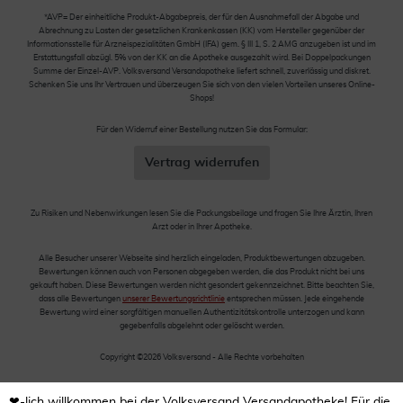
*AVP= Der einheitliche Produkt-Abgabepreis, der für den Ausnahmefall der Abgabe und
Abrechnung zu Lasten der gesetzlichen Krankenkassen (KK) vom Hersteller gegenüber der
Informationsstelle für Arzneispezialitäten GmbH (IFA) gem. § III 1, S. 2 AMG anzugeben ist und im
Erstattungsfall abzügl. 5% von der KK an die Apotheke ausgezahlt wird. Bei Doppelpackungen
Summe der Einzel-AVP. Volksversand Versandapotheke liefert schnell, zuverlässig und diskret.
Schenken Sie uns Ihr Vertrauen und überzeugen Sie sich von den vielen Vorteilen unseres Online-
Shops!
Für den Widerruf einer Bestellung nutzen Sie das Formular:
Vertrag widerrufen
Zu Risiken und Nebenwirkungen lesen Sie die Packungsbeilage und fragen Sie Ihre Ärztin, Ihren
Arzt oder in Ihrer Apotheke.
Alle Besucher unserer Webseite sind herzlich eingeladen, Produktbewertungen abzugeben.
Bewertungen können auch von Personen abgegeben werden, die das Produkt nicht bei uns
gekauft haben. Diese Bewertungen werden nicht gesondert gekennzeichnet. Bitte beachten Sie,
dass alle Bewertungen
unserer Bewertungsrichtlinie
entsprechen müssen. Jede eingehende
Bewertung wird einer sorgfältigen manuellen Authentizitätskontrolle unterzogen und kann
gegebenfalls abgelehnt oder gelöscht werden.
Copyright ©2026 Volksversand - Alle Rechte vorbehalten
❤-lich willkommen bei der Volksversand Versandapotheke! Für die