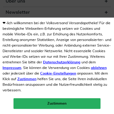
Über uns
Newsletter
❤-lich willkommen bei der Volksversand Versandapotheke! Für die
(DE) Zur Überprüfung der
Legalität dieser Website
bestmögliche Webseiten-Erfahrung setzen wir Cookies und
hier klicken
mobile Werbe-IDs ein, z.B. zur Erhöhung des Nutzerkomforts,
Erstellung anonymer Statistiken, Anzeige von personalisierter- und
nicht-personalisierter Werbung, oder Anbindung externer Service-
Dienstleister und sozialer Netzwerke. Nicht essenzielle Cookies
und Werbe-IDs setzen wir nur mit Ihrer Zustimmung. Weiteres
entnehmen Sie bitte der
Datenschutzerklärung
und dem
Impressum
. Sie können die Verwendung von Cookies
ablehnen
Unsere Auszeichnungen
oder jederzeit über die
Cookie-Einstellungen
anpassen. Mit dem
Klick auf
Zustimmen
helfen Sie uns, die Seite Ihren individuellen
Bedürfnissen anzupassen und die Nutzerfreundlichkeit stetig zu
verbessern.
Zustimmen
Neukunden-Rabatt ab 49€!
10%
mehr erfahren >