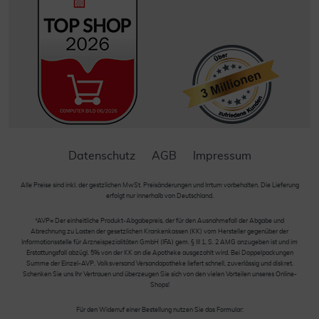
Datenschutz
AGB
Impressum
Alle Preise sind inkl. der gestzlichen MwSt. Preisänderungen und Irrtum vorbehalten. Die Lieferung
erfolgt nur innerhalb von Deutschland.
*AVP= Der einheitliche Produkt-Abgabepreis, der für den Ausnahmefall der Abgabe und
Abrechnung zu Lasten der gesetzlichen Krankenkassen (KK) vom Hersteller gegenüber der
Informationsstelle für Arzneispezialitäten GmbH (IFA) gem. § III 1, S. 2 AMG anzugeben ist und im
Erstattungsfall abzügl. 5% von der KK an die Apotheke ausgezahlt wird. Bei Doppelpackungen
Summe der Einzel-AVP. Volksversand Versandapotheke liefert schnell, zuverlässig und diskret.
Schenken Sie uns Ihr Vertrauen und überzeugen Sie sich von den vielen Vorteilen unseres Online-
Shops!
Für den Widerruf einer Bestellung nutzen Sie das Formular: