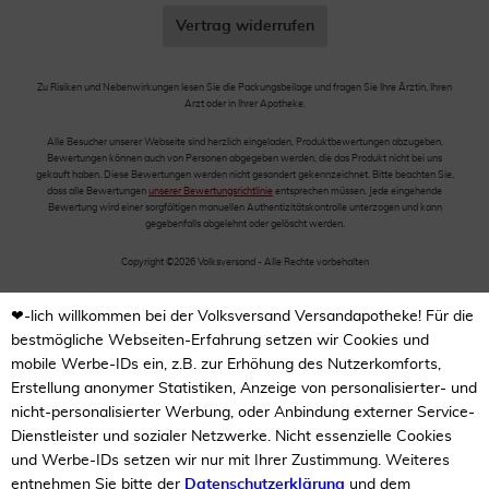
Vertrag widerrufen
Zu Risiken und Nebenwirkungen lesen Sie die Packungsbeilage und fragen Sie Ihre Ärztin, Ihren
Arzt oder in Ihrer Apotheke.
Alle Besucher unserer Webseite sind herzlich eingeladen, Produktbewertungen abzugeben.
Bewertungen können auch von Personen abgegeben werden, die das Produkt nicht bei uns
gekauft haben. Diese Bewertungen werden nicht gesondert gekennzeichnet. Bitte beachten Sie,
dass alle Bewertungen
unserer Bewertungsrichtlinie
entsprechen müssen. Jede eingehende
Bewertung wird einer sorgfältigen manuellen Authentizitätskontrolle unterzogen und kann
gegebenfalls abgelehnt oder gelöscht werden.
Copyright ©2026 Volksversand - Alle Rechte vorbehalten
❤-lich willkommen bei der Volksversand Versandapotheke! Für die
bestmögliche Webseiten-Erfahrung setzen wir Cookies und
mobile Werbe-IDs ein, z.B. zur Erhöhung des Nutzerkomforts,
Erstellung anonymer Statistiken, Anzeige von personalisierter- und
nicht-personalisierter Werbung, oder Anbindung externer Service-
Dienstleister und sozialer Netzwerke. Nicht essenzielle Cookies
und Werbe-IDs setzen wir nur mit Ihrer Zustimmung. Weiteres
entnehmen Sie bitte der
Datenschutzerklärung
und dem