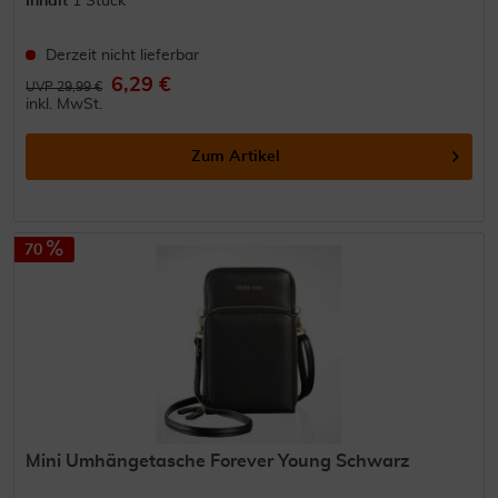
Inhalt
1 Stück
Derzeit nicht lieferbar
6,29 €
UVP 29,99 €
inkl. MwSt.
Zum Artikel
70
Mini Umhängetasche Forever Young Schwarz