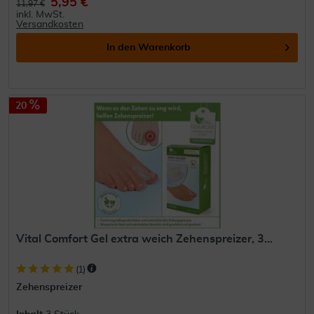
5,95 €
11,97 €
inkl. MwSt.
Versandkosten
In den
Warenkorb
20
Vital Comfort Gel extra weich Zehenspreizer, 3...
(
1
)
Zehenspreizer