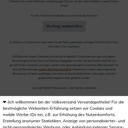
Schenken Sie uns Ihr Vertrauen und überzeugen Sie sich von den vielen Vorteilen unseres Online-
Shops!
Für den Widerruf einer Bestellung nutzen Sie das Formular:
Vertrag widerrufen
Zu Risiken und Nebenwirkungen lesen Sie die Packungsbeilage und fragen Sie Ihre Ärztin, Ihren
Arzt oder in Ihrer Apotheke.
Alle Besucher unserer Webseite sind herzlich eingeladen, Produktbewertungen abzugeben.
Bewertungen können auch von Personen abgegeben werden, die das Produkt nicht bei uns
gekauft haben. Diese Bewertungen werden nicht gesondert gekennzeichnet. Bitte beachten Sie,
dass alle Bewertungen
unserer Bewertungsrichtlinie
entsprechen müssen. Jede eingehende
Bewertung wird einer sorgfältigen manuellen Authentizitätskontrolle unterzogen und kann
gegebenfalls abgelehnt oder gelöscht werden.
Copyright ©2026 Volksversand - Alle Rechte vorbehalten
❤-lich willkommen bei der Volksversand Versandapotheke! Für die
bestmögliche Webseiten-Erfahrung setzen wir Cookies und
mobile Werbe-IDs ein, z.B. zur Erhöhung des Nutzerkomforts,
Erstellung anonymer Statistiken, Anzeige von personalisierter- und
nicht-personalisierter Werbung, oder Anbindung externer Service-