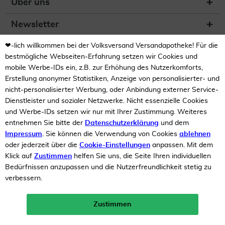
Über uns
Newsletter
❤-lich willkommen bei der Volksversand Versandapotheke! Für die
(DE) Zur Überprüfung der
Legalität dieser Website
bestmögliche Webseiten-Erfahrung setzen wir Cookies und
hier klicken
mobile Werbe-IDs ein, z.B. zur Erhöhung des Nutzerkomforts,
Erstellung anonymer Statistiken, Anzeige von personalisierter- und
nicht-personalisierter Werbung, oder Anbindung externer Service-
Dienstleister und sozialer Netzwerke. Nicht essenzielle Cookies
und Werbe-IDs setzen wir nur mit Ihrer Zustimmung. Weiteres
entnehmen Sie bitte der
Datenschutzerklärung
und dem
Impressum
. Sie können die Verwendung von Cookies
ablehnen
Unsere Auszeichnungen
oder jederzeit über die
Cookie-Einstellungen
anpassen. Mit dem
Klick auf
Zustimmen
helfen Sie uns, die Seite Ihren individuellen
Bedürfnissen anzupassen und die Nutzerfreundlichkeit stetig zu
verbessern.
Zustimmen
Neukunden-Rabatt ab 49€!
10%
mehr erfahren >