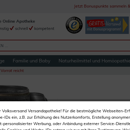
Jetzt Bonuspunkte sammeln &
e Online Apotheke
nstig
schnell
kompetent
ge
Familie und Baby
Naturheilmittel und Homöopathi
Vorrat reicht
Modische Gürtelta
r Volksversand Versandapotheke! Für die bestmögliche Webseiten-Er
Gürtel
-IDs ein, z.B. zur Erhöhung des Nutzerkomforts, Erstellung anonymer 
ht-personalisierter Werbung, oder Anbindung externer Service-Dienstle