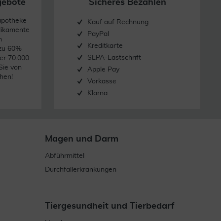
gebote
Sicheres Bezahlen
apotheke
Kauf auf Rechnung
dikamente
PayPal
n
Kreditkarte
 zu 60%
SEPA-Lastschrift
er 70.000
Sie von
Apple Pay
hen!
Vorkasse
Klarna
Magen und Darm
Abführmittel
Durchfallerkrankungen
Tiergesundheit und Tierbedarf