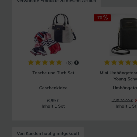
Verwandte Produkte zu diesem Artikel
70
(
8
)
Tasche und Tuch Set
Mini Umhängetasc
Young Sch
Geschenkidee
Umhängeta
6,99 €
UVP 29,99 €
Inhalt
1 Set
Inhalt
1 St
Von Kunden häufig mitgekauft