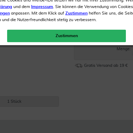
elle Cookies und Werbe-IDs setzen wir nur mit Ihrer Zustimmung. We
lärung
und dem
Impressum
. Sie können die Verwendung von Cookie
Elegante und gemusterte
ungen
anpassen. Mit dem Klick auf
Zustimmen
helfen Sie uns, die Seit
als Alltagsbegleiter
und die Nutzerfreundlichkeit stetig zu verbessern.
2 geräumige Fächer für 
Zustimmen
Inhalt
1 Stück
UVP 
Menge:
Gratis Versand ab 19 €
1 Stück