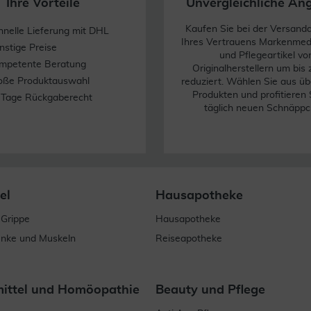
Ihre Vorteile
Unvergleichliche An
Kaufen Sie bei der Versand
hnelle Lieferung mit DHL
Ihres Vertrauens Markenme
nstige Preise
und Pflegeartikel vo
mpetente Beratung
Originalherstellern um bis
oße Produktauswahl
reduziert. Wählen Sie aus üb
Produkten und profitieren 
 Tage Rückgaberecht
täglich neuen Schnäppc
el
Hausapotheke
 Grippe
Hausapotheke
enke und Muskeln
Reiseapotheke
mittel und Homöopathie
Beauty und Pflege