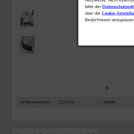
Netzwerke. Nicht essenzi
bitte der
Datenschutzerk
über die
Cookie-Einstell
Bedürfnissen anzupassen 
Artikelnummer:
3124419
Inhalt: