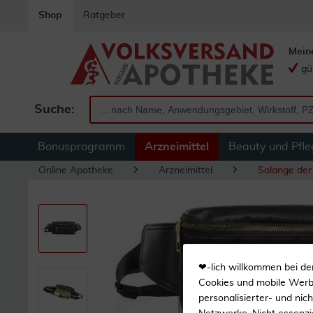
Shop
Ratgeber
Mein
gü
Suche:
Bonusprogramm
Arzneimittel
Beauty und Pfle
Online Apotheke
Arzneimittel
Solange der 
❤-lich willkommen bei de
Cookies und mobile Werbe
personalisierter- und nic