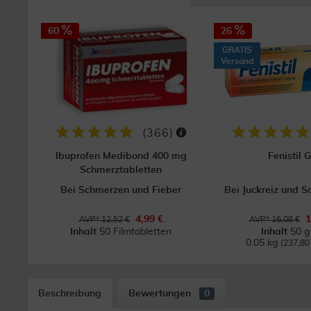
60
26
GRATIS
Versand
(
366
)
Ibuprofen Medibond 400 mg
Fenistil G
Schmerztabletten
Bei Schmerzen und Fieber
Bei Juckreiz und 
4,99 €
1
AVP* 12,52 €
AVP* 16,08 €
Inhalt
50 Filmtabletten
Inhalt
50 g
0.05 kg
(237,80 
Beschreibung
Bewertungen
0