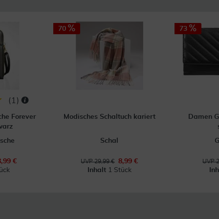
70
73
(
1
)
he Forever
Modisches Schaltuch kariert
Damen Ge
warz
sche
Schal
G
8,99 €
8,99 €
UVP 29,99 €
UVP 2
ück
Inhalt
1 Stück
In