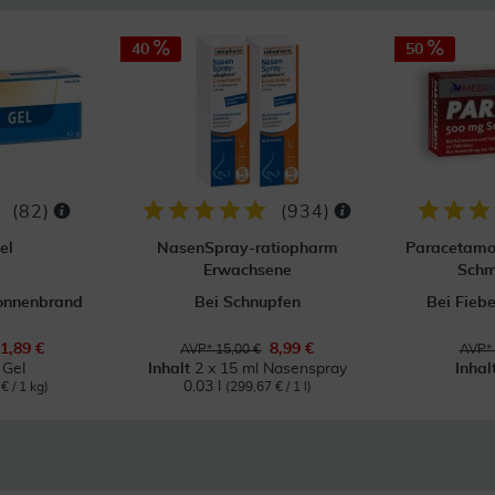
40
50
(
82
)
(
934
)
el
NasenSpray-ratiopharm
Paracetamo
Erwachsene
Schm
Sonnenbrand
Bei Schnupfen
Bei Fieb
1,89 €
8,99 €
AVP* 15,00 €
AVP* 
 Gel
Inhalt
2 x 15 ml Nasenspray
Inhal
0.03 l
€ / 1 kg)
(299,67 € / 1 l)