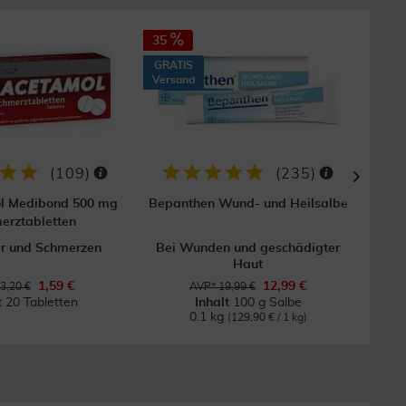
35
50
GRATIS
GRAT
Versand
Vers
(
109
)
(
235
)
l Medibond 500 mg
Bepanthen Wund- und Heilsalbe
Zin
erztabletten
er und Schmerzen
Bei Wunden und geschädigter
Bei
Haut
1,59 €
12,99 €
3,20 €
AVP* 19,99 €
t
20 Tabletten
Inhalt
100 g Salbe
0.1 kg
(129,90 € / 1 kg)