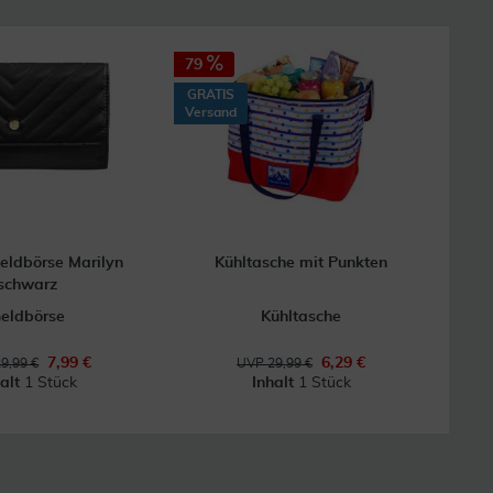
79
GRATIS
Versand
ldbörse Marilyn
Kühltasche mit Punkten
schwarz
eldbörse
Kühltasche
7,99 €
6,29 €
9,99 €
UVP 29,99 €
halt
1 Stück
Inhalt
1 Stück