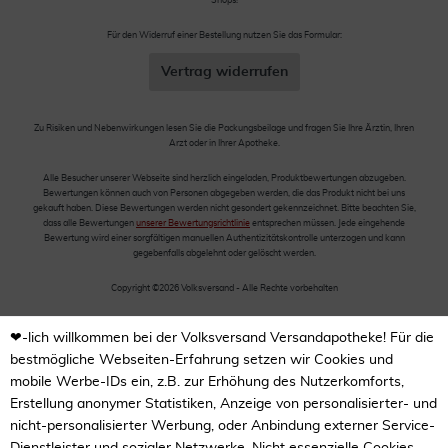
Shops!
Für den Widerruf einer Bestellung nutzen Sie das Formular:
Vertrag widerrufen
Zu Risiken und Nebenwirkungen lesen Sie die Packungsbeilage und fragen Sie Ihre Ärztin, Ihren
Arzt oder in Ihrer Apotheke.
Alle Besucher unserer Webseite sind herzlich eingeladen, Produktbewertungen abzugeben.
Bewertungen können auch von Personen abgegeben werden, die das Produkt nicht bei uns
gekauft haben. Diese Bewertungen werden nicht gesondert gekennzeichnet. Bitte beachten Sie,
dass alle Bewertungen
unserer Bewertungsrichtlinie
entsprechen müssen. Jede eingehende
Bewertung wird einer sorgfältigen manuellen Authentizitätskontrolle unterzogen und kann
gegebenfalls abgelehnt oder gelöscht werden.
Copyright ©2026 Volksversand - Alle Rechte vorbehalten
❤-lich willkommen bei der Volksversand Versandapotheke! Für die
bestmögliche Webseiten-Erfahrung setzen wir Cookies und
mobile Werbe-IDs ein, z.B. zur Erhöhung des Nutzerkomforts,
Erstellung anonymer Statistiken, Anzeige von personalisierter- und
nicht-personalisierter Werbung, oder Anbindung externer Service-