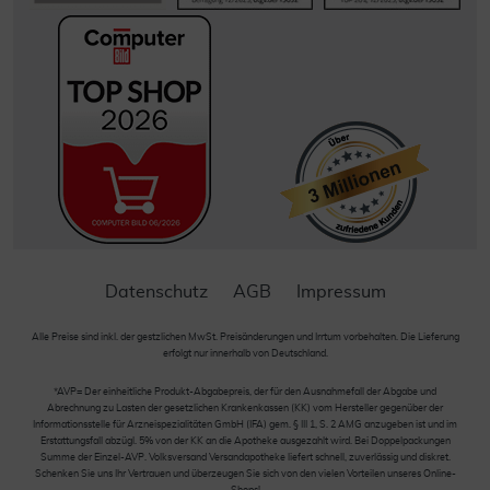
Datenschutz
AGB
Impressum
Alle Preise sind inkl. der gestzlichen MwSt. Preisänderungen und Irrtum vorbehalten. Die Lieferung
erfolgt nur innerhalb von Deutschland.
*AVP= Der einheitliche Produkt-Abgabepreis, der für den Ausnahmefall der Abgabe und
Abrechnung zu Lasten der gesetzlichen Krankenkassen (KK) vom Hersteller gegenüber der
Informationsstelle für Arzneispezialitäten GmbH (IFA) gem. § III 1, S. 2 AMG anzugeben ist und im
Erstattungsfall abzügl. 5% von der KK an die Apotheke ausgezahlt wird. Bei Doppelpackungen
Summe der Einzel-AVP. Volksversand Versandapotheke liefert schnell, zuverlässig und diskret.
Schenken Sie uns Ihr Vertrauen und überzeugen Sie sich von den vielen Vorteilen unseres Online-