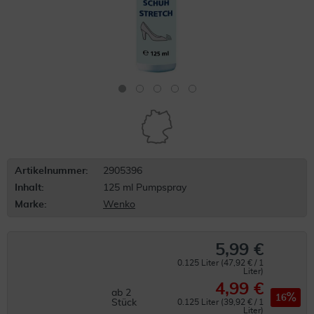
Artikelnummer:
2905396
Inhalt:
125 ml Pumpspray
Marke:
Wenko
5,99 €
0.125 Liter (47,92 € / 1
Liter)
4,99 €
ab
2
16
Stück
0.125 Liter (39,92 € / 1
Liter)