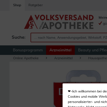
Shop
Ratgeber
Mein
gü
Suche:
Bonusprogramm
Arzneimittel
Beauty und Pfle
Online Apotheke
Arzneimittel
Hausapothe
❤-lich willkommen bei de
Cookies und mobile Werbe
personalisierter- und nic