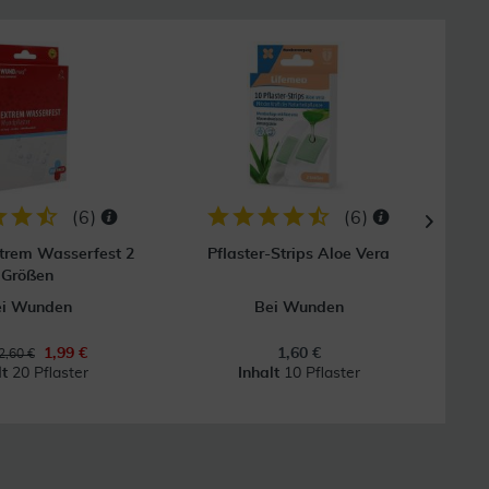
8
(
6
)
(
6
)
xtrem Wasserfest 2
Pflaster-Strips Aloe Vera
Hansa
Größen
ei Wunden
Bei Wunden
1,99 €
1,60 €
2,60 €
lt
20 Pflaster
Inhalt
10 Pflaster