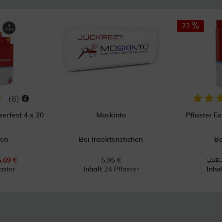
23
(
6
)
erfest 4 x 20
Moskinto
Pflaster E
en
Bei Insektenstichen
B
5,69 €
5,95 €
UVP 
aster
Inhalt
24 Pflaster
Inha