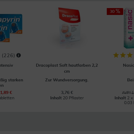
30
(
226
)
ntensiv
Dracoplast Soft hautfarben 2,2
Nasi
cm
äßig starken
Zur Wundversorgung.
Bei
en
1,89 €
3,76 €
AVP* 1
abletten
Inhalt
20 Pflaster
Inhalt
2 x
0.03 