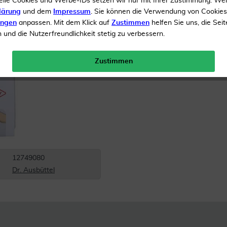
elle Cookies und Werbe-IDs setzen wir nur mit Ihrer Zustimmung. We
lärung
und dem
Impressum
. Sie können die Verwendung von Cookie
Inhalt
20 Pflaster
ungen
anpassen. Mit dem Klick auf
Zustimmen
helfen Sie uns, die Seit
und die Nutzerfreundlichkeit stetig zu verbessern.
Menge:
Zustimmen
Gratis Versand ab 19 €
12749080
Dr. Ausbüttel