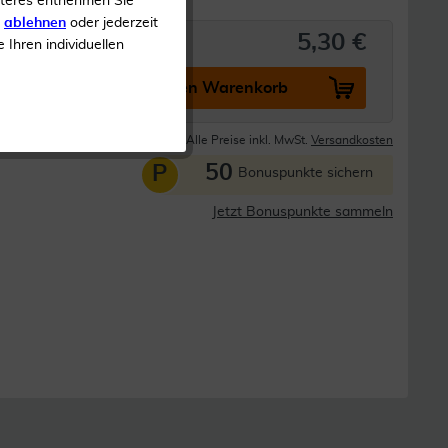
iteres entnehmen Sie
s
ablehnen
oder jederzeit
5,30 €
e Ihren individuellen
In den Warenkorb
Lieferzeit 1-3 Tage
Alle Preise inkl. MwSt.
Versandkosten
50
P
Bonuspunkte sichern
Jetzt Bonuspunkte sammeln