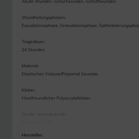
Akute Wunden, Schürfwunden, Schnittwunden.
Wundheilungsphasen:
Exsudationsphase, Granulationsphase, Epithelisierungspha
Tragedauer:
24 Stunden.
Material:
Elastisches Viskose/Polyamid Gewebe.
Kleber:
Hautfreundlicher Polyacrylatkleber.
Quelle: www.draco.de
Stand: 01/2021
Hersteller: