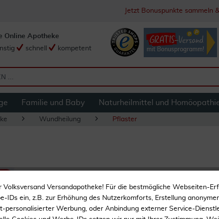
Jetzt Bonuspunkte sammeln &
e Online Apotheke
nstig
schnell
kompetent
ge
Familie und Baby
Naturheilmittel und Homöopathi
ke
Wundheilung
Pflaster
Dracoplast Classic
r Volksversand Versandapotheke! Für die bestmögliche Webseiten-Er
-IDs ein, z.B. zur Erhöhung des Nutzerkomforts, Erstellung anonymer 
ht-personalisierter Werbung, oder Anbindung externer Service-Dienstle
Bei Wunden