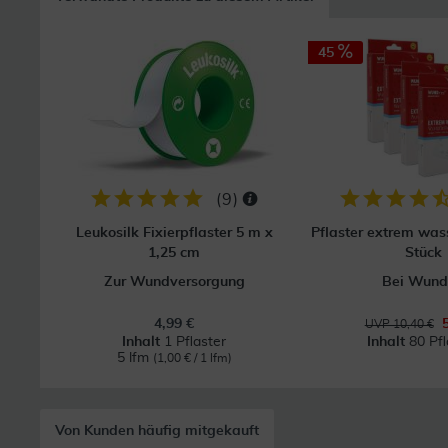
45
(
9
)
Leukosilk Fixierpflaster 5 m x
Pflaster extrem wass
1,25 cm
Stück
Zur Wundversorgung
Bei Wund
4,99 €
UVP 10,40 €
Inhalt
1 Pflaster
Inhalt
80 Pfl
5 lfm
(1,00 € / 1 lfm)
Von Kunden häufig mitgekauft