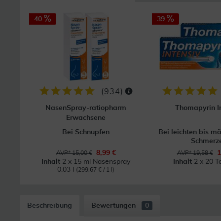
40
39
(
934
)
NasenSpray-ratiopharm
Thomapyrin I
Erwachsene
Bei Schnupfen
Bei leichten bis m
Schmerz
8,99 €
1
AVP* 15,00 €
AVP* 19,58 €
Inhalt
2 x 15 ml Nasenspray
Inhalt
2 x 20 T
0.03 l
(299,67 € / 1 l)
Beschreibung
Bewertungen
0