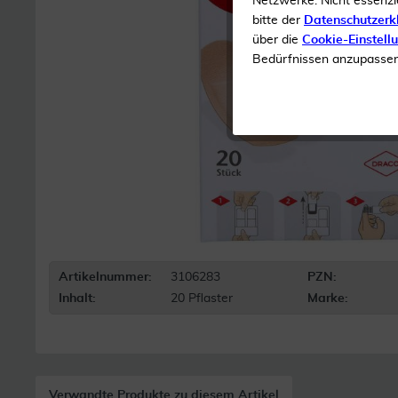
Netzwerke. Nicht essenzi
bitte der
Datenschutzerk
über die
Cookie-Einstell
Bedürfnissen anzupassen 
Artikelnummer:
3106283
PZN:
Inhalt:
20 Pflaster
Marke:
Verwandte Produkte zu diesem Artikel