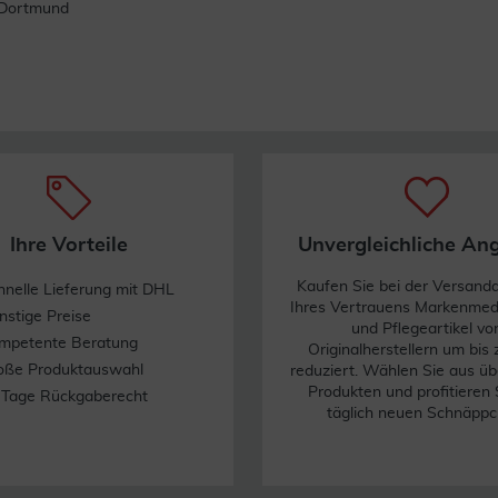
, Dortmund
Ihre Vorteile
Unvergleichliche An
Kaufen Sie bei der Versand
hnelle Lieferung mit DHL
Ihres Vertrauens Markenme
nstige Preise
und Pflegeartikel vo
mpetente Beratung
Originalherstellern um bis
oße Produktauswahl
reduziert. Wählen Sie aus üb
Produkten und profitieren 
 Tage Rückgaberecht
täglich neuen Schnäppc