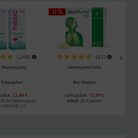
21
40
GRAT
Vers
(
248
)
(
81
)
c Nasenspray
Gelomyrtol forte
G
 Schnupfen
Bei Husten
12,49 €
11,99 €
7,90 €
AVP* 15,20 €
 15 ml Nasenspray
Inhalt
20 Kapseln
l
(416,33 € / 1 l)