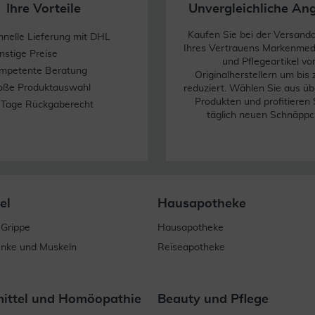
Ihre Vorteile
Unvergleichliche An
Kaufen Sie bei der Versand
hnelle Lieferung mit DHL
Ihres Vertrauens Markenme
nstige Preise
und Pflegeartikel vo
mpetente Beratung
Originalherstellern um bis
oße Produktauswahl
reduziert. Wählen Sie aus üb
Produkten und profitieren 
 Tage Rückgaberecht
täglich neuen Schnäppc
el
Hausapotheke
 Grippe
Hausapotheke
enke und Muskeln
Reiseapotheke
mittel und Homöopathie
Beauty und Pflege