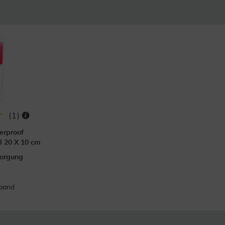
(
1
)
erproof
l 20 X 10 cm
orgung
band