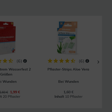
8
(
6
)
(
6
)
xtrem Wasserfest 2
Pflaster-Strips Aloe Vera
Hansa
Größen
ei Wunden
Bei Wunden
1,99 €
1,60 €
2,60 €
lt
20 Pflaster
Inhalt
10 Pflaster