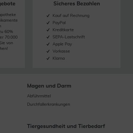
gebote
Sicheres Bezahlen
apotheke
Kauf auf Rechnung
dikamente
PayPal
n
Kreditkarte
 zu 60%
SEPA-Lastschrift
er 70.000
Sie von
Apple Pay
hen!
Vorkasse
Klarna
Magen und Darm
Abführmittel
Durchfallerkrankungen
Tiergesundheit und Tierbedarf