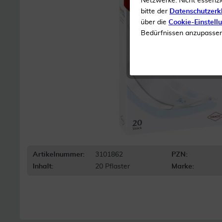
Netzwerke. Nicht essenzi
bitte der
Datenschutzerk
über die
Cookie-Einstell
Bedürfnissen anzupassen 
Artikelnummer:
3101862
PZN:
Inhalt:
20 Pflaster
Marke: