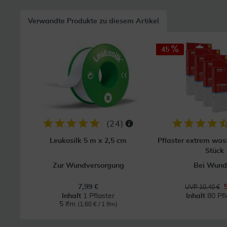
Verwandte Produkte zu diesem Artikel
45
(
24
)
Leukosilk 5 m x 2,5 cm
Pflaster extrem wass
Stück
Zur Wundversorgung
Bei Wund
7,99 €
UVP 10,40 €
Inhalt
1 Pflaster
Inhalt
80 Pfl
5 lfm
(1,60 € / 1 lfm)