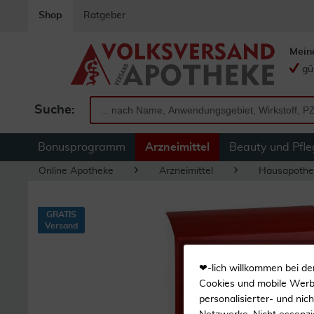
Shop
Ratgeber
Mein
gü
Suche:
Bonusprogramm
Arzneimittel
Beauty und Pfle
Online Apotheke
Arzneimittel
Hausapothe
GRATIS
Versand
❤-lich willkommen bei de
Cookies und mobile Werbe
personalisierter- und nic