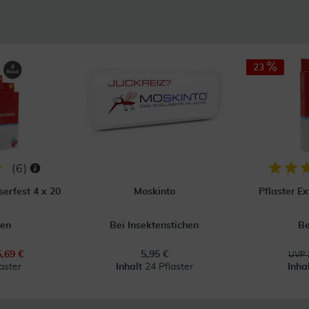
23
(
6
)
erfest 4 x 20
Moskinto
Pflaster E
en
Bei Insektenstichen
B
5,69 €
5,95 €
UVP 
aster
Inhalt
24 Pflaster
Inha