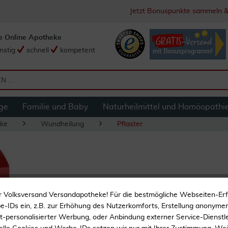
Jetzt Bonuspunkte sammeln &
e Online Apotheke
nstig
schnell
kompetent
ge
Familie und Baby
Naturheilmittel und Homöopathi
ke
Wundheilung
Pflaster
Dracopor Waterpr
r Volksversand Versandapotheke! Für die bestmögliche Webseiten-Er
Stück
-IDs ein, z.B. zur Erhöhung des Nutzerkomforts, Erstellung anonymer 
ht-personalisierter Werbung, oder Anbindung externer Service-Dienstle