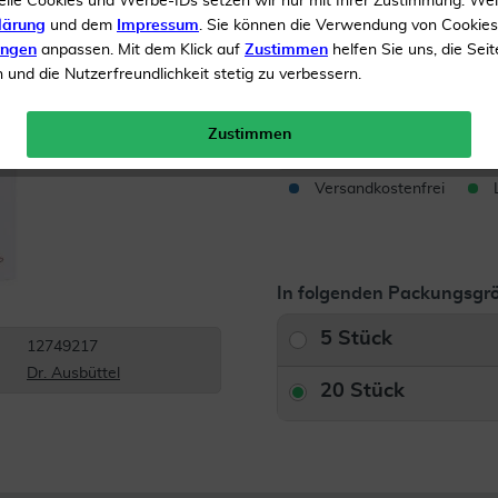
elle Cookies und Werbe-IDs setzen wir nur mit Ihrer Zustimmung. We
lärung
und dem
Impressum
. Sie können die Verwendung von Cookie
Zur Wundversorgung
ungen
anpassen. Mit dem Klick auf
Zustimmen
helfen Sie uns, die Seit
und die Nutzerfreundlichkeit stetig zu verbessern.
Inhalt
20 Pflaster
Menge:
Zustimmen
Versandkostenfrei
In folgenden Packungsgrö
5 Stück
12749217
Dr. Ausbüttel
20 Stück