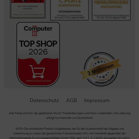
Datenschutz
AGB
Impressum
Alle Preise sind inkl. der gestzlichen MwSt. Preisänderungen und Irrtum vorbehalten. Die Lieferung
erfolgt nur innerhalb von Deutschland.
*AVP= Der einheitliche Produkt-Abgabepreis, der für den Ausnahmefall der Abgabe und
Abrechnung zu Lasten der gesetzlichen Krankenkassen (KK) vom Hersteller gegenüber der
Informationsstelle für Arzneispezialitäten GmbH (IFA) gem. § III 1, S. 2 AMG anzugeben ist und im