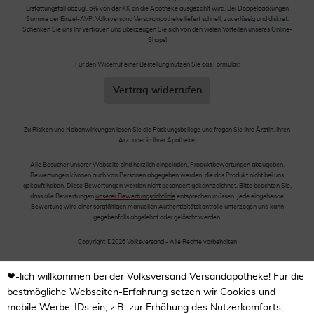
Erstattungsfall abzügl. 5% von der KK an die Apotheke ausgezahlt wird. Bei Doppelpackungen
Summe der Einzel-AVP. Volksversand Versandapotheke liefert schnell, zuverlässig und diskret.
Schenken Sie uns Ihr Vertrauen und überzeugen Sie sich von den vielen Vorteilen unseres Online-
Shops!
Für den Widerruf einer Bestellung nutzen Sie das Formular:
Vertrag widerrufen
Zu Risiken und Nebenwirkungen lesen Sie die Packungsbeilage und fragen Sie Ihre Ärztin, Ihren
Arzt oder in Ihrer Apotheke.
Alle Besucher unserer Webseite sind herzlich eingeladen, Produktbewertungen abzugeben.
Bewertungen können auch von Personen abgegeben werden, die das Produkt nicht bei uns
gekauft haben. Diese Bewertungen werden nicht gesondert gekennzeichnet. Bitte beachten Sie,
dass alle Bewertungen
unserer Bewertungsrichtlinie
entsprechen müssen. Jede eingehende
Bewertung wird einer sorgfältigen manuellen Authentizitätskontrolle unterzogen und kann
gegebenfalls abgelehnt oder gelöscht werden.
Copyright ©2026 Volksversand - Alle Rechte vorbehalten
❤-lich willkommen bei der Volksversand Versandapotheke! Für die
bestmögliche Webseiten-Erfahrung setzen wir Cookies und
mobile Werbe-IDs ein, z.B. zur Erhöhung des Nutzerkomforts,