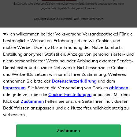
Bewertung wird einer sorgfältigen manuellen Authentizitätskontrolle unterzogen und kann
gegebenfalls abgelehnt oder gelöscht werden.
Copyright ©2026 Volksversand - Alle Rechte vorbehalten
❤-lich willkommen bei der Volksversand Versandapotheke! Für die
bestmögliche Webseiten-Erfahrung setzen wir Cookies und
mobile Werbe-IDs ein, z.B. zur Erhöhung des Nutzerkomforts,
Erstellung anonymer Statistiken, Anzeige von personalisierter- und
nicht-personalisierter Werbung, oder Anbindung externer Service-
Dienstleister und sozialer Netzwerke. Nicht essenzielle Cookies
und Werbe-IDs setzen wir nur mit Ihrer Zustimmung. Weiteres
entnehmen Sie bitte der
Datenschutzerklärung
und dem
Impressum
. Sie können die Verwendung von Cookies
ablehnen
oder jederzeit über die
Cookie-Einstellungen
anpassen. Mit dem
Klick auf
Zustimmen
helfen Sie uns, die Seite Ihren individuellen
Bedürfnissen anzupassen und die Nutzerfreundlichkeit stetig zu
verbessern.
Zustimmen
Neukunden-Rabatt ab 49€!
10%