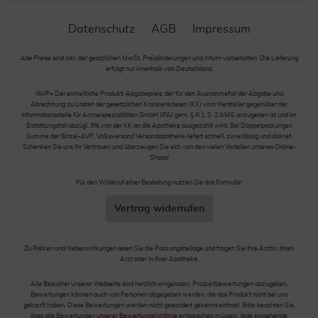
Datenschutz
AGB
Impressum
Alle Preise sind inkl. der gestzlichen MwSt. Preisänderungen und Irrtum vorbehalten. Die Lieferung
erfolgt nur innerhalb von Deutschland.
*AVP= Der einheitliche Produkt-Abgabepreis, der für den Ausnahmefall der Abgabe und
Abrechnung zu Lasten der gesetzlichen Krankenkassen (KK) vom Hersteller gegenüber der
Informationsstelle für Arzneispezialitäten GmbH (IFA) gem. § III 1, S. 2 AMG anzugeben ist und im
Erstattungsfall abzügl. 5% von der KK an die Apotheke ausgezahlt wird. Bei Doppelpackungen
Summe der Einzel-AVP. Volksversand Versandapotheke liefert schnell, zuverlässig und diskret.
Schenken Sie uns Ihr Vertrauen und überzeugen Sie sich von den vielen Vorteilen unseres Online-
Shops!
Für den Widerruf einer Bestellung nutzen Sie das Formular:
Vertrag widerrufen
Zu Risiken und Nebenwirkungen lesen Sie die Packungsbeilage und fragen Sie Ihre Ärztin, Ihren
Arzt oder in Ihrer Apotheke.
Alle Besucher unserer Webseite sind herzlich eingeladen, Produktbewertungen abzugeben.
Bewertungen können auch von Personen abgegeben werden, die das Produkt nicht bei uns
gekauft haben. Diese Bewertungen werden nicht gesondert gekennzeichnet. Bitte beachten Sie,
dass alle Bewertungen
unserer Bewertungsrichtlinie
entsprechen müssen. Jede eingehende