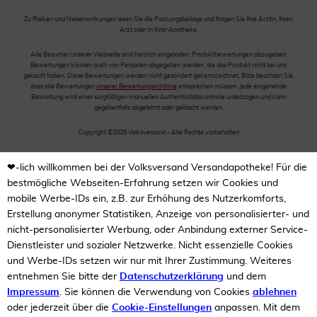
Zu Risiken und Nebenwirkungen lesen Sie die Packungsbeilage und fragen Sie Ihre Ärztin, Ihren
Arzt oder in Ihrer Apotheke.
Alle Besucher unserer Webseite sind herzlich eingeladen, Produktbewertungen abzugeben.
Bewertungen können auch von Personen abgegeben werden, die das Produkt nicht bei uns
gekauft haben. Diese Bewertungen werden nicht gesondert gekennzeichnet. Bitte beachten Sie,
dass alle Bewertungen
unserer Bewertungsrichtlinie
entsprechen müssen. Jede eingehende
Bewertung wird einer sorgfältigen manuellen Authentizitätskontrolle unterzogen und kann
gegebenfalls abgelehnt oder gelöscht werden.
Copyright ©2026 Volksversand - Alle Rechte vorbehalten
❤-lich willkommen bei der Volksversand Versandapotheke! Für die
bestmögliche Webseiten-Erfahrung setzen wir Cookies und
mobile Werbe-IDs ein, z.B. zur Erhöhung des Nutzerkomforts,
Erstellung anonymer Statistiken, Anzeige von personalisierter- und
nicht-personalisierter Werbung, oder Anbindung externer Service-
Dienstleister und sozialer Netzwerke. Nicht essenzielle Cookies
und Werbe-IDs setzen wir nur mit Ihrer Zustimmung. Weiteres
entnehmen Sie bitte der
Datenschutzerklärung
und dem
Impressum
. Sie können die Verwendung von Cookies
ablehnen
oder jederzeit über die
Cookie-Einstellungen
anpassen. Mit dem