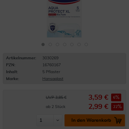
Artikelnummer:
3030269
PZN:
16760167
Inhalt:
5 Pflaster
Marke:
Hansaplast
3,59 €
UVP 3,85 €
6
2,99 €
ab
2
Stück
22
In den Warenkorb