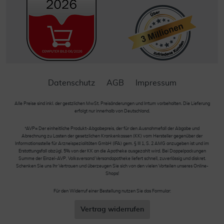
Datenschutz
AGB
Impressum
Alle Preise sind inkl. der gestzlichen MwSt. Preisänderungen und Irrtum vorbehalten. Die Lieferung
erfolgt nur innerhalb von Deutschland.
*AVP= Der einheitliche Produkt-Abgabepreis, der für den Ausnahmefall der Abgabe und
Abrechnung zu Lasten der gesetzlichen Krankenkassen (KK) vom Hersteller gegenüber der
Informationsstelle für Arzneispezialitäten GmbH (IFA) gem. § III 1, S. 2 AMG anzugeben ist und im
Erstattungsfall abzügl. 5% von der KK an die Apotheke ausgezahlt wird. Bei Doppelpackungen
Summe der Einzel-AVP. Volksversand Versandapotheke liefert schnell, zuverlässig und diskret.
Schenken Sie uns Ihr Vertrauen und überzeugen Sie sich von den vielen Vorteilen unseres Online-
Shops!
Für den Widerruf einer Bestellung nutzen Sie das Formular:
Vertrag widerrufen