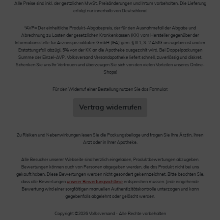
Alle Preise sind inkl. der gestzlichen MwSt. Preisänderungen und Irrtum vorbehalten. Die Lieferung
erfolgt nur innerhalb von Deutschland.
*AVP= Der einheitliche Produkt-Abgabepreis, der für den Ausnahmefall der Abgabe und
Abrechnung zu Lasten der gesetzlichen Krankenkassen (KK) vom Hersteller gegenüber der
Informationsstelle für Arzneispezialitäten GmbH (IFA) gem. § III 1, S. 2 AMG anzugeben ist und im
Erstattungsfall abzügl. 5% von der KK an die Apotheke ausgezahlt wird. Bei Doppelpackungen
Summe der Einzel-AVP. Volksversand Versandapotheke liefert schnell, zuverlässig und diskret.
Schenken Sie uns Ihr Vertrauen und überzeugen Sie sich von den vielen Vorteilen unseres Online-
Shops!
Für den Widerruf einer Bestellung nutzen Sie das Formular:
Vertrag widerrufen
Zu Risiken und Nebenwirkungen lesen Sie die Packungsbeilage und fragen Sie Ihre Ärztin, Ihren
Arzt oder in Ihrer Apotheke.
Alle Besucher unserer Webseite sind herzlich eingeladen, Produktbewertungen abzugeben.
Bewertungen können auch von Personen abgegeben werden, die das Produkt nicht bei uns
gekauft haben. Diese Bewertungen werden nicht gesondert gekennzeichnet. Bitte beachten Sie,
dass alle Bewertungen
unserer Bewertungsrichtlinie
entsprechen müssen. Jede eingehende
Bewertung wird einer sorgfältigen manuellen Authentizitätskontrolle unterzogen und kann
gegebenfalls abgelehnt oder gelöscht werden.
Copyright ©2026 Volksversand - Alle Rechte vorbehalten