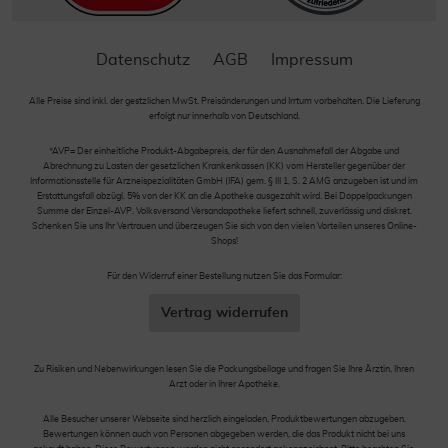
Datenschutz
AGB
Impressum
Alle Preise sind inkl. der gestzlichen MwSt. Preisänderungen und Irrtum vorbehalten. Die Lieferung
erfolgt nur innerhalb von Deutschland.
*AVP= Der einheitliche Produkt-Abgabepreis, der für den Ausnahmefall der Abgabe und
Abrechnung zu Lasten der gesetzlichen Krankenkassen (KK) vom Hersteller gegenüber der
Informationsstelle für Arzneispezialitäten GmbH (IFA) gem. § III 1, S. 2 AMG anzugeben ist und im
Erstattungsfall abzügl. 5% von der KK an die Apotheke ausgezahlt wird. Bei Doppelpackungen
Summe der Einzel-AVP. Volksversand Versandapotheke liefert schnell, zuverlässig und diskret.
Schenken Sie uns Ihr Vertrauen und überzeugen Sie sich von den vielen Vorteilen unseres Online-
Shops!
Für den Widerruf einer Bestellung nutzen Sie das Formular:
Vertrag widerrufen
Zu Risiken und Nebenwirkungen lesen Sie die Packungsbeilage und fragen Sie Ihre Ärztin, Ihren
Arzt oder in Ihrer Apotheke.
Alle Besucher unserer Webseite sind herzlich eingeladen, Produktbewertungen abzugeben.
Bewertungen können auch von Personen abgegeben werden, die das Produkt nicht bei uns