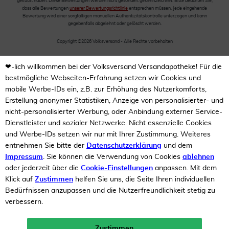
gekauft haben. Diese Bewertungen werden nicht gesondert gekennzeichnet. Bitte beachten Sie,
dass alle Bewertungen
unserer Bewertungsrichtlinie
entsprechen müssen. Jede eingehende
Bewertung wird einer sorgfältigen manuellen Authentizitätskontrolle unterzogen und kann
gegebenfalls abgelehnt oder gelöscht werden.
Copyright ©2026 Volksversand - Alle Rechte vorbehalten
❤-lich willkommen bei der Volksversand Versandapotheke! Für die
bestmögliche Webseiten-Erfahrung setzen wir Cookies und
mobile Werbe-IDs ein, z.B. zur Erhöhung des Nutzerkomforts,
Erstellung anonymer Statistiken, Anzeige von personalisierter- und
nicht-personalisierter Werbung, oder Anbindung externer Service-
Dienstleister und sozialer Netzwerke. Nicht essenzielle Cookies
und Werbe-IDs setzen wir nur mit Ihrer Zustimmung. Weiteres
entnehmen Sie bitte der
Datenschutzerklärung
und dem
Impressum
. Sie können die Verwendung von Cookies
ablehnen
oder jederzeit über die
Cookie-Einstellungen
anpassen. Mit dem
Klick auf
Zustimmen
helfen Sie uns, die Seite Ihren individuellen
Bedürfnissen anzupassen und die Nutzerfreundlichkeit stetig zu
verbessern.
Zustimmen