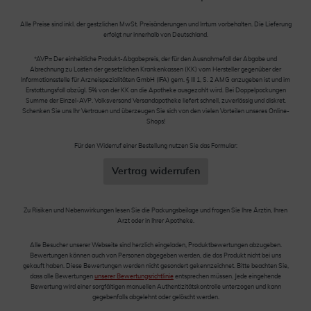
Alle Preise sind inkl. der gestzlichen MwSt. Preisänderungen und Irrtum vorbehalten. Die Lieferung
erfolgt nur innerhalb von Deutschland.
*AVP= Der einheitliche Produkt-Abgabepreis, der für den Ausnahmefall der Abgabe und
Abrechnung zu Lasten der gesetzlichen Krankenkassen (KK) vom Hersteller gegenüber der
Informationsstelle für Arzneispezialitäten GmbH (IFA) gem. § III 1, S. 2 AMG anzugeben ist und im
Erstattungsfall abzügl. 5% von der KK an die Apotheke ausgezahlt wird. Bei Doppelpackungen
Summe der Einzel-AVP. Volksversand Versandapotheke liefert schnell, zuverlässig und diskret.
Schenken Sie uns Ihr Vertrauen und überzeugen Sie sich von den vielen Vorteilen unseres Online-
Shops!
Für den Widerruf einer Bestellung nutzen Sie das Formular:
Vertrag widerrufen
Zu Risiken und Nebenwirkungen lesen Sie die Packungsbeilage und fragen Sie Ihre Ärztin, Ihren
Arzt oder in Ihrer Apotheke.
Alle Besucher unserer Webseite sind herzlich eingeladen, Produktbewertungen abzugeben.
Bewertungen können auch von Personen abgegeben werden, die das Produkt nicht bei uns
gekauft haben. Diese Bewertungen werden nicht gesondert gekennzeichnet. Bitte beachten Sie,
dass alle Bewertungen
unserer Bewertungsrichtlinie
entsprechen müssen. Jede eingehende
Bewertung wird einer sorgfältigen manuellen Authentizitätskontrolle unterzogen und kann
gegebenfalls abgelehnt oder gelöscht werden.