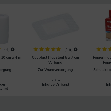
(
4
)
(
16
)
p 10 cm x 4 m
Cutiplast Plus steril 5 x 7 cm
Fingerling
Verband
Fing
orgung
Zur Wundversorgung
Schutzkapp
5,99 €
nden
Inhalt
5 Verband
In
 1 lfm)