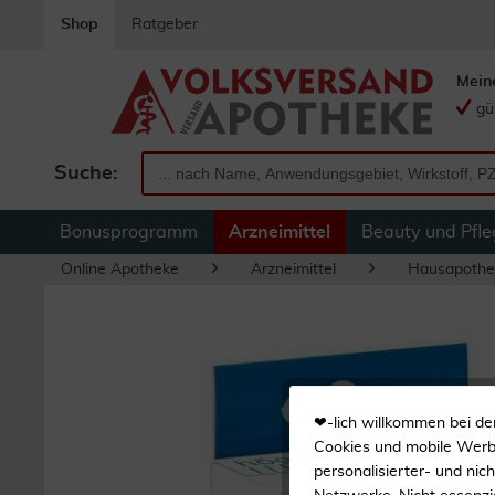
Shop
Ratgeber
Mein
gü
Suche:
Bonusprogramm
Arzneimittel
Beauty und Pfle
Online Apotheke
Arzneimittel
Hausapothe
❤-lich willkommen bei de
Cookies und mobile Werbe
personalisierter- und nic