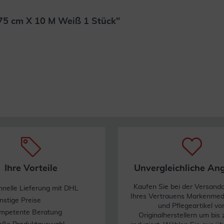
75 cm X 10 M Weiß 1 Stück"
Weiterlesen
Ihre Vorteile
Unvergleichliche An
Kaufen Sie bei der Versand
hnelle Lieferung mit DHL
Ihres Vertrauens Markenme
nstige Preise
und Pflegeartikel vo
mpetente Beratung
Originalherstellern um bis