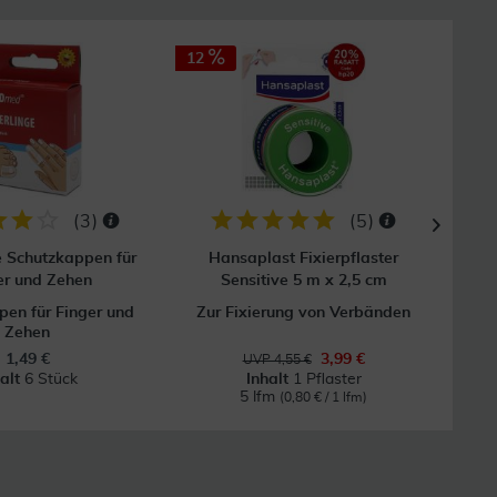
12
(
3
)
(
5
)
e Schutzkappen für
Hansaplast Fixierpflaster
Mull
er und Zehen
Sensitive 5 m x 2,5 cm
en für Finger und
Zur Fixierung von Verbänden
Zehen
1,49 €
3,99 €
UVP 4,55 €
halt
6 Stück
Inhalt
1 Pflaster
5 lfm
(0,80 € / 1 lfm)