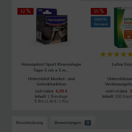
12
15
GRATIS
Versand
Hansaplast Sport Kinesiologie
Lefax En
Tape 5 cm x 5 m...
Unterstützt Muskel- und
Unterstützun
Gelenkfunktion
Verdauungsfu
6,99 €
3
UVP 7,95 €
AVP* 47,59 €
Inhalt
1 Bandage
Inhalt
100 Kaut
5 lfm
(1,40 € / 1 lfm)
Beschreibung
Bewertungen
0