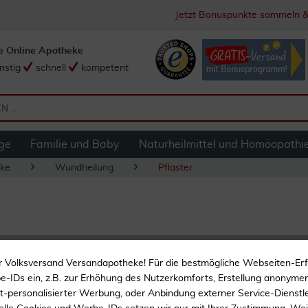
Jetzt Bonuspunkte sammeln &
e Online Apotheke
nstig
schnell
kompetent
ge
Familie und Baby
Naturheilmittel und Homöopathi
ke
Wundheilung
Pflaster
Höga-Tape Color 3
r Volksversand Versandapotheke! Für die bestmögliche Webseiten-Er
-IDs ein, z.B. zur Erhöhung des Nutzerkomforts, Erstellung anonymer 
ht-personalisierter Werbung, oder Anbindung externer Service-Dienstle
Zur Tapetherapie