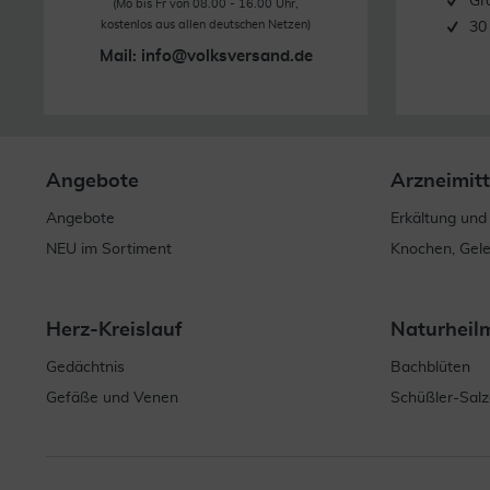
Gr
(Mo bis Fr von 08.00 - 16.00 Uhr,
kostenlos aus allen deutschen Netzen)
30
Mail:
info@volksversand.de
Angebote
Arzneimitt
Angebote
Erkältung und
NEU im Sortiment
Knochen, Gel
Herz-Kreislauf
Naturheil
Gedächtnis
Bachblüten
Gefäße und Venen
Schüßler-Salz