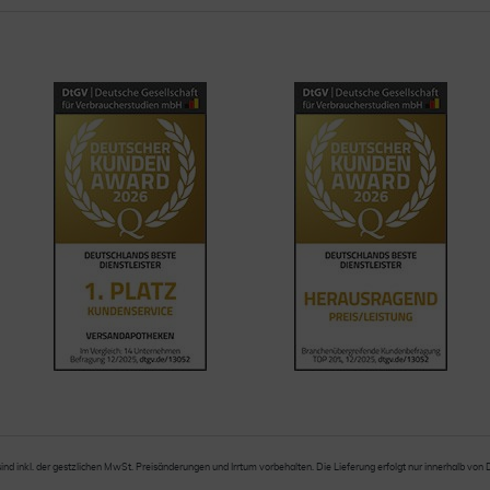
sind inkl. der gestzlichen MwSt. Preisänderungen und Irrtum vorbehalten. Die Lieferung erfolgt nur innerhalb von