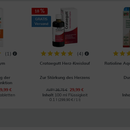
18
GRATIS
Versand
(
1
)
(
4
)
zym
Crataegutt Herz-Kreislauf
Ratioline Aqu
g der
Zur Stärkung des Herzens
Dus
nktion
9,99 €
29,99 €
AVP* 36,75 €
abletten
Inhalt
100 ml Flüssigkeit
Inh
0.1 l
(299,90 € / 1 l)