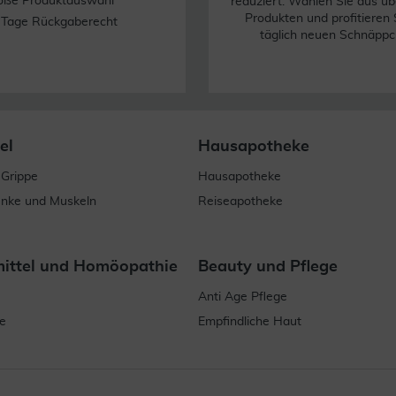
oße Produktauswahl
reduziert. Wählen Sie aus üb
Produkten und profitieren 
 Tage Rückgaberecht
täglich neuen Schnäppc
el
Hausapotheke
 Grippe
Hausapotheke
enke und Muskeln
Reiseapotheke
mittel und Homöopathie
Beauty und Pflege
Anti Age Pflege
e
Empfindliche Haut