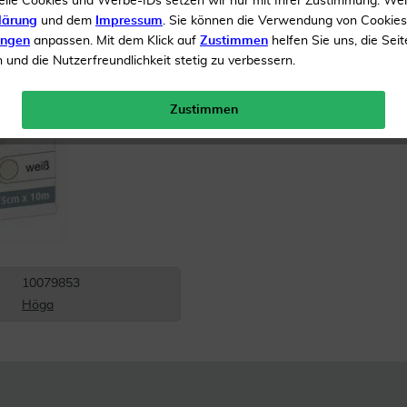
elle Cookies und Werbe-IDs setzen wir nur mit Ihrer Zustimmung. We
lärung
und dem
Impressum
. Sie können die Verwendung von Cookie
Inhalt
1 Pflaster
ungen
anpassen. Mit dem Klick auf
Zustimmen
helfen Sie uns, die Seit
und die Nutzerfreundlichkeit stetig zu verbessern.
Menge:
Zustimmen
Gratis Versand ab 19 €
10079853
Höga