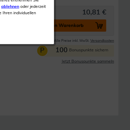
iteres entnehmen Sie
s
ablehnen
oder jederzeit
10,81 €
e Ihren individuellen
In den Warenkorb
Lieferzeit 1-3 Tage
Alle Preise inkl. MwSt.
Versandkosten
100
P
Bonuspunkte sichern
Jetzt Bonuspunkte sammeln