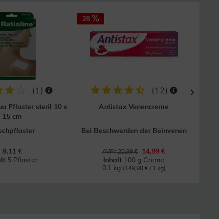
28
(
1
)
(
12
)
a Pflaster steril 10 x
Antistax Venencreme
S
15 cm
chpflaster
Bei Beschwerden der Beinvenen
Bei
8,11 €
14,99 €
AVP* 20,99 €
alt
5 Pflaster
Inhalt
100 g Creme
0.1 kg
(149,90 € / 1 kg)