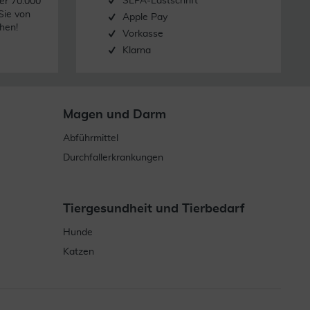
SEPA-Lastschrift
er 70.000
Sie von
Apple Pay
hen!
Vorkasse
Klarna
Magen und Darm
Abführmittel
Durchfallerkrankungen
Tiergesundheit und Tierbedarf
Hunde
Katzen