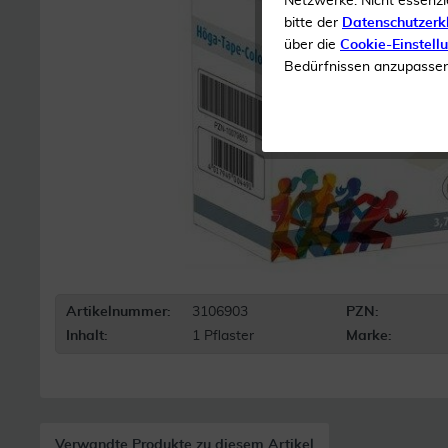
Netzwerke. Nicht essenzi
bitte der
Datenschutzerk
über die
Cookie-Einstell
Bedürfnissen anzupassen 
Artikelnummer:
3106903
PZN:
Inhalt:
1 Pflaster
Marke:
Verwandte Produkte zu diesem Artikel