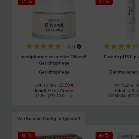
15
23
(
30
)
medipharma cosmetics Olivenöl
Eucerin pH5 Lip A
Gesichtspflege
Gesichtspflege
Bei trockenen
13,99 €
4
UVP 16,49 €
UVP 6,25 €
Inhalt
50 ml Creme
Inhalt
4.8 g 
0.05 l
0.0048 kg
(279,80 € / 1 l)
(997,9
Von Kunden häufig mitgekauft
60
40