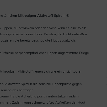
atürlichen Mikroalgen-Aktivstoff Spiralin®
 Lippen, Mundwinkeln oder der Nase kann es eine Weile
Heilungsprozesses unschöne Krusten, die leicht aufreißen
azieren die bereits geschädigte Haut zusätzlich.
Bedürfnisse herpesempfindlicher Lippen abgestimmte Pflege.
 Mikroalgen-Aktivstoff, legen sich wie ein unsichtbarer
n-Aktivstoff Spiralin die sensible Lippenpartie gegen
sausbruchs beitragen.
ncreme HS die Abheilung positiv unterstützen, indem
zudämmen. Zudem kann schmerzhaftes Aufreißen der Haut