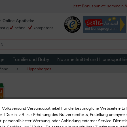
Jetzt Bonuspunkte sammeln &
e Online Apotheke
nstig
schnell
kompetent
ge
Familie und Baby
Naturheilmittel und Homöopathi
ähne
Lippenherpes
Ilon Lippencreme 2
r Volksversand Versandapotheke! Für die bestmögliche Webseiten-Er
-IDs ein, z.B. zur Erhöhung des Nutzerkomforts, Erstellung anonymer 
Legt sich wie ein unsicht
ht-personalisierter Werbung, oder Anbindung externer Service-Dienstle
pflegender Schutzfilm üb