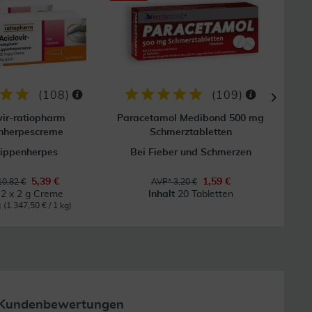
GRAT
Vers
(
108
)
(
109
)
vir-ratiopharm
Paracetamol Medibond 500 mg
nherpescreme
Schmerztabletten
Lippenherpes
Bei Fieber und Schmerzen
5,39 €
1,59 €
10,82 €
AVP* 3,20 €
t
2 x 2 g Creme
Inhalt
20 Tabletten
Inh
g
(1.347,50 € / 1 kg)
Kundenbewertungen