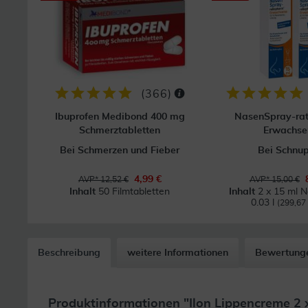
(
366
)
Ibuprofen Medibond 400 mg
NasenSpray-ra
Schmerztabletten
Erwachse
Bei Schmerzen und Fieber
Bei Schnu
4,99 €
AVP* 12,52 €
AVP* 15,00 €
Inhalt
50 Filmtabletten
Inhalt
2 x 15 ml 
0.03 l
(299,67 €
Beschreibung
weitere Informationen
Bewertung
Produktinformationen "Ilon Lippencreme 2 