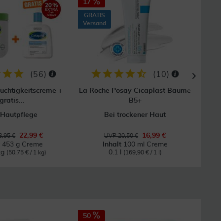
17
10
GRATIS
Versand
(
56
)
(
10
)
euchtigkeitscreme +
La Roche Posay Cicaplast Baume
Cera
gratis...
B5+
 Hautpflege
Bei trockener Haut
Für
22,99 €
16,99 €
,95 €
UVP 20,50 €
t
453 g Creme
Inhalt
100 ml Creme
kg
0.1 l
(50,75 € / 1 kg)
(169,90 € / 1 l)
50
20