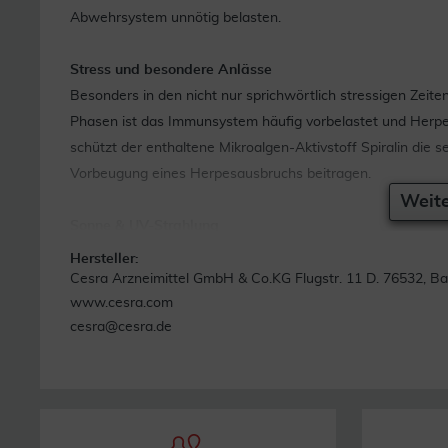
Abwehrsystem unnötig belasten.
Stress und besondere Anlässe
Besonders in den nicht nur sprichwörtlich stressigen Zeit
Phasen ist das Immunsystem häufig vorbelastet und Herpesv
schützt der enthaltene Mikroalgen-Aktivstoff Spiralin die 
Vorbeugung eines Herpesausbruchs beitragen.
Weite
Sonne & UV-Strahlung
Intensive UV-Strahlung gehört zu den häufigsten Auslöser
Hersteller:
Lippencreme HS herpesempfindliche Lippen bei rechtzeit
Cesra Arzneimittel GmbH & Co.KG Flugstr. 11 D. 76532, 
www.cesra.com
sollte deshalb in der Reiseapotheke nicht fehlen.
cesra@cesra.de
Schwangerschaft & Stillzeit
Die Symptome für Lippenherpes bleiben gleich, unabhängig
kommt jedoch vor, dass Herpes durch die Schwangerschaf
ein geschwächtes Immunsystem oder auch hormonelle Umst