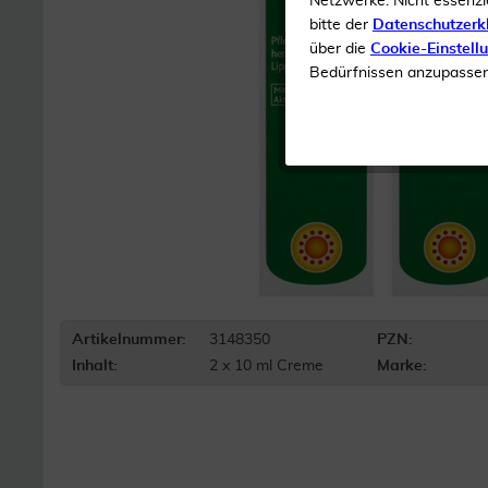
Netzwerke. Nicht essenzi
bitte der
Datenschutzerk
über die
Cookie-Einstell
Bedürfnissen anzupassen 
Artikelnummer:
3148350
PZN:
Inhalt:
2 x 10 ml Creme
Marke: