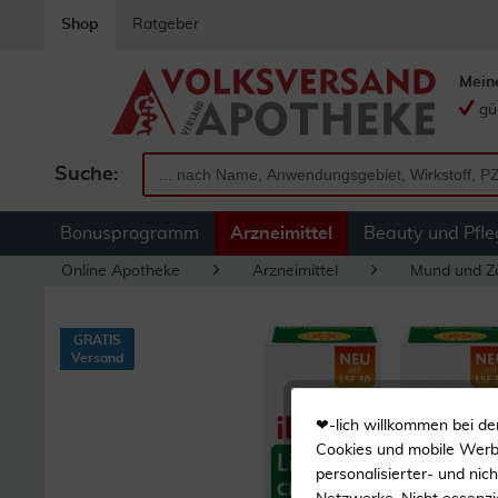
Shop
Ratgeber
Mein
gü
Suche:
Bonusprogramm
Arzneimittel
Beauty und Pfle
Online Apotheke
Arzneimittel
Mund und Z
GRATIS
Versand
❤-lich willkommen bei de
Cookies und mobile Werbe
personalisierter- und nic