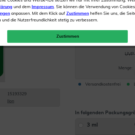
elle Cookies und Werbe-IDs setzen wir nur mit Ihrer Zustimmung. We
Kann die Abheilung posit
lärung
und dem
Impressum
. Sie können die Verwendung von Cookie
unterstützen
ungen
anpassen. Mit dem Klick auf
Zustimmen
helfen Sie uns, die Seit
Der enthaltene LSF 30 sc
und die Nutzerfreundlichkeit stetig zu verbessern.
Strahlung, die ein Auslös
Herpes sein kann
Zustimmen
Inhalt
2 x 10 ml Creme
UVP 
Menge:
Versandkostenfrei
15193329
Ilon
In folgenden Packungsgrö
3 ml