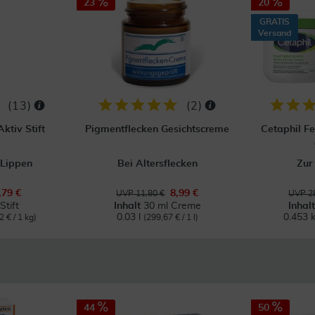
23
20
GRATIS
Versand
(
13
)
(
2
)
ktiv Stift
Pigmentflecken Gesichtscreme
Cetaphil F
 Lippen
Bei Altersflecken
Zur
,79 €
8,99 €
UVP 11,80 €
UVP 28
Stift
Inhalt
30 ml Creme
Inhal
0.03 l
0.453 
2 € / 1 kg)
(299,67 € / 1 l)
44
50