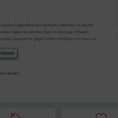
en können Lippenbläschen vermehrt auftreten. In solchen
iren haben ein leichtes Spiel. In stressigen Phasen
sensible Lippenpartie gegen äußere Einflüsse und kann zur
rlesen
n von Lippenherpes. Dank Lichtschutzfaktor 30 kann ilon
iger Anwendung vor einem Herpesausbruch schützen und
Baden-Baden
 davon, ob eine Schwangerschaft besteht oder nicht. Es
t häufiger zum Ausbruch kommt. Die Ursache dafür können
ellungen während der Schwangerschaft sein. ilon