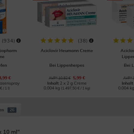
(
934
)
(
38
)
tiopharm
Aciclovir Heumann Creme
Aciclo
ne
Lippe
pfen
Bei Lippenherpes
Bei 
8,99 €
5,99 €
AVP* 10,82 €
AVP* 
Nasenspray
Inhalt
2 x 2 g Creme
Inhal
0.004 kg
0.004 k
 / 1 l)
(1.497,50 € / 1 kg)
en
26
x 10 ml"