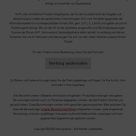
erfolgt nur innerhalb von Deutschland.
*AVP= Der einheitliche Produkt-Abgabepreis, der für den Ausnahmefall der Abgabe und
Abrechnung zu Lasten der gesetzlichen Krankenkassen (KK) vom Hersteller gegenüber der
Informationsstelle für Arzneispezialitäten GmbH (IFA) gem. § III 1, S. 2 AMG anzugeben ist und im
Erstattungsfall abzügl. 5% von der KK an die Apotheke ausgezahlt wird. Bei Doppelpackungen
Summe der Einzel-AVP. Volksversand Versandapotheke liefert schnell, zuverlässig und diskret.
Schenken Sie uns Ihr Vertrauen und überzeugen Sie sich von den vielen Vorteilen unseres Online-
Shops!
Für den Widerruf einer Bestellung nutzen Sie das Formular:
Vertrag widerrufen
Zu Risiken und Nebenwirkungen lesen Sie die Packungsbeilage und fragen Sie Ihre Ärztin, Ihren
Arzt oder in Ihrer Apotheke.
Alle Besucher unserer Webseite sind herzlich eingeladen, Produktbewertungen abzugeben.
Bewertungen können auch von Personen abgegeben werden, die das Produkt nicht bei uns
gekauft haben. Diese Bewertungen werden nicht gesondert gekennzeichnet. Bitte beachten Sie,
dass alle Bewertungen
unserer Bewertungsrichtlinie
entsprechen müssen. Jede eingehende
Bewertung wird einer sorgfältigen manuellen Authentizitätskontrolle unterzogen und kann
gegebenfalls abgelehnt oder gelöscht werden.
Copyright ©2026 Volksversand - Alle Rechte vorbehalten