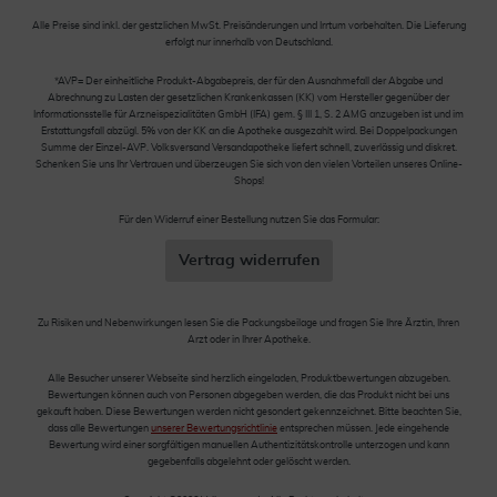
Alle Preise sind inkl. der gestzlichen MwSt. Preisänderungen und Irrtum vorbehalten. Die Lieferung
erfolgt nur innerhalb von Deutschland.
*AVP= Der einheitliche Produkt-Abgabepreis, der für den Ausnahmefall der Abgabe und
Abrechnung zu Lasten der gesetzlichen Krankenkassen (KK) vom Hersteller gegenüber der
Informationsstelle für Arzneispezialitäten GmbH (IFA) gem. § III 1, S. 2 AMG anzugeben ist und im
Erstattungsfall abzügl. 5% von der KK an die Apotheke ausgezahlt wird. Bei Doppelpackungen
Summe der Einzel-AVP. Volksversand Versandapotheke liefert schnell, zuverlässig und diskret.
Schenken Sie uns Ihr Vertrauen und überzeugen Sie sich von den vielen Vorteilen unseres Online-
Shops!
Für den Widerruf einer Bestellung nutzen Sie das Formular:
Vertrag widerrufen
Zu Risiken und Nebenwirkungen lesen Sie die Packungsbeilage und fragen Sie Ihre Ärztin, Ihren
Arzt oder in Ihrer Apotheke.
Alle Besucher unserer Webseite sind herzlich eingeladen, Produktbewertungen abzugeben.
Bewertungen können auch von Personen abgegeben werden, die das Produkt nicht bei uns
gekauft haben. Diese Bewertungen werden nicht gesondert gekennzeichnet. Bitte beachten Sie,
dass alle Bewertungen
unserer Bewertungsrichtlinie
entsprechen müssen. Jede eingehende
Bewertung wird einer sorgfältigen manuellen Authentizitätskontrolle unterzogen und kann
gegebenfalls abgelehnt oder gelöscht werden.