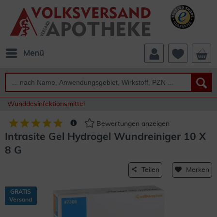
Menü
Wunddesinfektionsmittel
Bewertungen anzeigen
Intrasite Gel Hydrogel Wundreiniger 10 X
8 G
Teilen
Merken
GRATIS
Versand