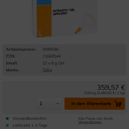
Artikelnummer:
3099546
PZN:
11660544
Inhalt:
10 x 8 g Gel
Marke:
ToRa
359,57 €
0.08 kg (4.494,63 € / 1 kg)
In den Warenkorb
Versandkostenfrei
Alle Preise inkl. MwSt.
Versandkosten
Lieferzeit 1-3 Tage