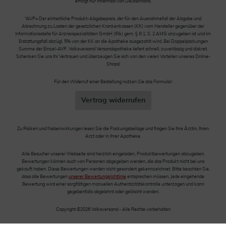
erfolgt nur innerhalb von Deutschland.
*AVP= Der einheitliche Produkt-Abgabepreis, der für den Ausnahmefall der Abgabe und
Abrechnung zu Lasten der gesetzlichen Krankenkassen (KK) vom Hersteller gegenüber der
Informationsstelle für Arzneispezialitäten GmbH (IFA) gem. § III 1, S. 2 AMG anzugeben ist und im
Erstattungsfall abzügl. 5% von der KK an die Apotheke ausgezahlt wird. Bei Doppelpackungen
Summe der Einzel-AVP. Volksversand Versandapotheke liefert schnell, zuverlässig und diskret.
Schenken Sie uns Ihr Vertrauen und überzeugen Sie sich von den vielen Vorteilen unseres Online-
Shops!
Für den Widerruf einer Bestellung nutzen Sie das Formular:
Vertrag widerrufen
Zu Risiken und Nebenwirkungen lesen Sie die Packungsbeilage und fragen Sie Ihre Ärztin, Ihren
Arzt oder in Ihrer Apotheke.
Alle Besucher unserer Webseite sind herzlich eingeladen, Produktbewertungen abzugeben.
Bewertungen können auch von Personen abgegeben werden, die das Produkt nicht bei uns
gekauft haben. Diese Bewertungen werden nicht gesondert gekennzeichnet. Bitte beachten Sie,
dass alle Bewertungen
unserer Bewertungsrichtlinie
entsprechen müssen. Jede eingehende
Bewertung wird einer sorgfältigen manuellen Authentizitätskontrolle unterzogen und kann
gegebenfalls abgelehnt oder gelöscht werden.
Copyright ©2026 Volksversand - Alle Rechte vorbehalten