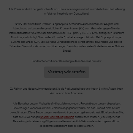
Alle Preise sind inkl. der gestzlichen MwSt. Preisänderungen und Irrtum vorbehalten. Die Lieferung
erfolgt nur innerhalb von Deutschland.
*AVP= Der einheitliche Produkt-Abgabepreis, der für den Ausnahmefall der Abgabe und
Abrechnung zu Lasten der gesetzlichen Krankenkassen (KK) vom Hersteller gegenüber der
Informationsstelle für Arzneispezialitäten GmbH (IFA) gem. § III 1, S. 2 AMG anzugeben ist und im
Erstattungsfall abzügl. 5% von der KK an die Apotheke ausgezahlt wird. Bei Doppelpackungen
Summe der Einzel-AVP. Volksversand Versandapotheke liefert schnell, zuverlässig und diskret.
Schenken Sie uns Ihr Vertrauen und überzeugen Sie sich von den vielen Vorteilen unseres Online-
Shops!
Für den Widerruf einer Bestellung nutzen Sie das Formular:
Vertrag widerrufen
Zu Risiken und Nebenwirkungen lesen Sie die Packungsbeilage und fragen Sie Ihre Ärztin, Ihren
Arzt oder in Ihrer Apotheke.
Alle Besucher unserer Webseite sind herzlich eingeladen, Produktbewertungen abzugeben.
Bewertungen können auch von Personen abgegeben werden, die das Produkt nicht bei uns
gekauft haben. Diese Bewertungen werden nicht gesondert gekennzeichnet. Bitte beachten Sie,
dass alle Bewertungen
unserer Bewertungsrichtlinie
entsprechen müssen. Jede eingehende
Bewertung wird einer sorgfältigen manuellen Authentizitätskontrolle unterzogen und kann
gegebenfalls abgelehnt oder gelöscht werden.