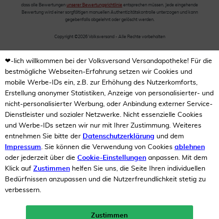
dass alle Bewertungen
unserer Bewertungsrichtlinie
entsprechen müssen. Jede eingehende
Bewertung wird einer sorgfältigen manuellen Authentizitätskontrolle unterzogen und kann
gegebenfalls abgelehnt oder gelöscht werden.
Copyright ©2026 Volksversand - Alle Rechte vorbehalten
❤-lich willkommen bei der Volksversand Versandapotheke! Für die
bestmögliche Webseiten-Erfahrung setzen wir Cookies und
mobile Werbe-IDs ein, z.B. zur Erhöhung des Nutzerkomforts,
Erstellung anonymer Statistiken, Anzeige von personalisierter- und
nicht-personalisierter Werbung, oder Anbindung externer Service-
Dienstleister und sozialer Netzwerke. Nicht essenzielle Cookies
und Werbe-IDs setzen wir nur mit Ihrer Zustimmung. Weiteres
entnehmen Sie bitte der
Datenschutzerklärung
und dem
Impressum
. Sie können die Verwendung von Cookies
ablehnen
oder jederzeit über die
Cookie-Einstellungen
anpassen. Mit dem
Klick auf
Zustimmen
helfen Sie uns, die Seite Ihren individuellen
Bedürfnissen anzupassen und die Nutzerfreundlichkeit stetig zu
verbessern.
Zustimmen