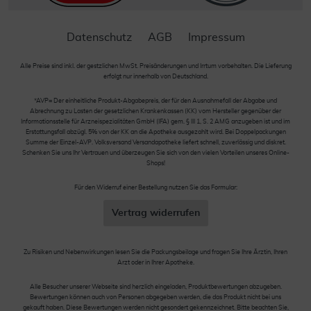
Datenschutz
AGB
Impressum
Alle Preise sind inkl. der gestzlichen MwSt. Preisänderungen und Irrtum vorbehalten. Die Lieferung
erfolgt nur innerhalb von Deutschland.
*AVP= Der einheitliche Produkt-Abgabepreis, der für den Ausnahmefall der Abgabe und
Abrechnung zu Lasten der gesetzlichen Krankenkassen (KK) vom Hersteller gegenüber der
Informationsstelle für Arzneispezialitäten GmbH (IFA) gem. § III 1, S. 2 AMG anzugeben ist und im
Erstattungsfall abzügl. 5% von der KK an die Apotheke ausgezahlt wird. Bei Doppelpackungen
Summe der Einzel-AVP. Volksversand Versandapotheke liefert schnell, zuverlässig und diskret.
Schenken Sie uns Ihr Vertrauen und überzeugen Sie sich von den vielen Vorteilen unseres Online-
Shops!
Für den Widerruf einer Bestellung nutzen Sie das Formular:
Vertrag widerrufen
Zu Risiken und Nebenwirkungen lesen Sie die Packungsbeilage und fragen Sie Ihre Ärztin, Ihren
Arzt oder in Ihrer Apotheke.
Alle Besucher unserer Webseite sind herzlich eingeladen, Produktbewertungen abzugeben.
Bewertungen können auch von Personen abgegeben werden, die das Produkt nicht bei uns
gekauft haben. Diese Bewertungen werden nicht gesondert gekennzeichnet. Bitte beachten Sie,