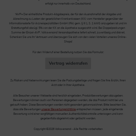
erfolgt nur innerhalb von Deutschland.
*AVP= Der einheitliche Produkt-Abgabepreis, der für den Ausnahmefall der Abgabe und
Abrechnung zu Lasten der gesetzlichen Krankenkassen (KK) vom Hersteller gegenüber der
Informationsstelle für Arzneispezialitäten GmbH (IFA) gem. § III 1, S. 2 AMG anzugeben ist und im
Erstattungsfall abzügl. 5% von der KK an die Apotheke ausgezahlt wird. Bei Doppelpackungen
Summe der Einzel-AVP. Volksversand Versandapotheke liefert schnell, zuverlässig und diskret.
Schenken Sie uns Ihr Vertrauen und überzeugen Sie sich von den vielen Vorteilen unseres Online-
Shops!
Für den Widerruf einer Bestellung nutzen Sie das Formular:
Vertrag widerrufen
Zu Risiken und Nebenwirkungen lesen Sie die Packungsbeilage und fragen Sie Ihre Ärztin, Ihren
Arzt oder in Ihrer Apotheke.
Alle Besucher unserer Webseite sind herzlich eingeladen, Produktbewertungen abzugeben.
Bewertungen können auch von Personen abgegeben werden, die das Produkt nicht bei uns
gekauft haben. Diese Bewertungen werden nicht gesondert gekennzeichnet. Bitte beachten Sie,
dass alle Bewertungen
unserer Bewertungsrichtlinie
entsprechen müssen. Jede eingehende
Bewertung wird einer sorgfältigen manuellen Authentizitätskontrolle unterzogen und kann
gegebenfalls abgelehnt oder gelöscht werden.
Copyright ©2026 Volksversand - Alle Rechte vorbehalten