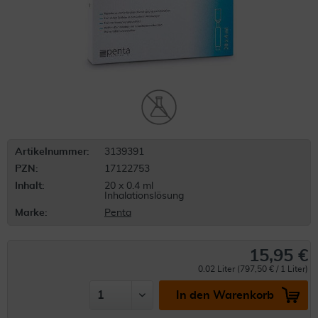
Artikelnummer:
3139391
PZN:
17122753
Inhalt:
20 x 0.4 ml
Inhalationslösung
Marke:
Penta
15,95 €
0.02 Liter (797,50 € / 1 Liter)
In den Warenkorb