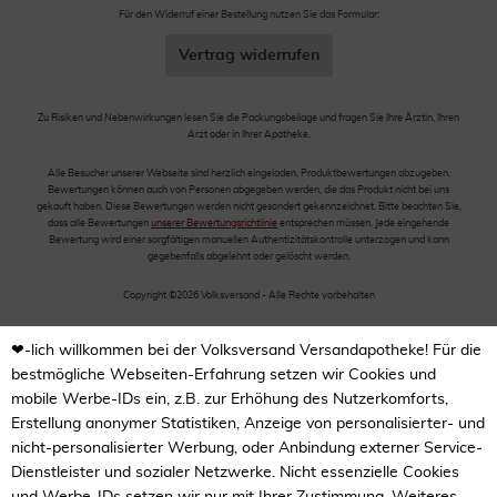
Für den Widerruf einer Bestellung nutzen Sie das Formular:
Vertrag widerrufen
Zu Risiken und Nebenwirkungen lesen Sie die Packungsbeilage und fragen Sie Ihre Ärztin, Ihren
Arzt oder in Ihrer Apotheke.
Alle Besucher unserer Webseite sind herzlich eingeladen, Produktbewertungen abzugeben.
Bewertungen können auch von Personen abgegeben werden, die das Produkt nicht bei uns
gekauft haben. Diese Bewertungen werden nicht gesondert gekennzeichnet. Bitte beachten Sie,
dass alle Bewertungen
unserer Bewertungsrichtlinie
entsprechen müssen. Jede eingehende
Bewertung wird einer sorgfältigen manuellen Authentizitätskontrolle unterzogen und kann
gegebenfalls abgelehnt oder gelöscht werden.
Copyright ©2026 Volksversand - Alle Rechte vorbehalten
❤-lich willkommen bei der Volksversand Versandapotheke! Für die
bestmögliche Webseiten-Erfahrung setzen wir Cookies und
mobile Werbe-IDs ein, z.B. zur Erhöhung des Nutzerkomforts,
Erstellung anonymer Statistiken, Anzeige von personalisierter- und
nicht-personalisierter Werbung, oder Anbindung externer Service-
Dienstleister und sozialer Netzwerke. Nicht essenzielle Cookies