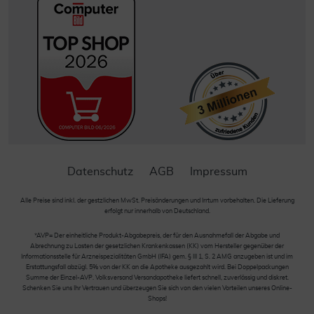
Datenschutz
AGB
Impressum
Alle Preise sind inkl. der gestzlichen MwSt. Preisänderungen und Irrtum vorbehalten. Die Lieferung
erfolgt nur innerhalb von Deutschland.
*AVP= Der einheitliche Produkt-Abgabepreis, der für den Ausnahmefall der Abgabe und
Abrechnung zu Lasten der gesetzlichen Krankenkassen (KK) vom Hersteller gegenüber der
Informationsstelle für Arzneispezialitäten GmbH (IFA) gem. § III 1, S. 2 AMG anzugeben ist und im
Erstattungsfall abzügl. 5% von der KK an die Apotheke ausgezahlt wird. Bei Doppelpackungen
Summe der Einzel-AVP. Volksversand Versandapotheke liefert schnell, zuverlässig und diskret.
Schenken Sie uns Ihr Vertrauen und überzeugen Sie sich von den vielen Vorteilen unseres Online-
Shops!