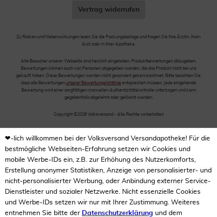
Vertrag widerrufen
Zu Risiken und Nebenwirkungen lesen Sie die Packungsbeilage und fragen Sie Ihre Ärztin, Ihren
Arzt oder in Ihrer Apotheke.
Alle Besucher unserer Webseite sind herzlich eingeladen, Produktbewertungen abzugeben.
Bewertungen können auch von Personen abgegeben werden, die das Produkt nicht bei uns
gekauft haben. Diese Bewertungen werden nicht gesondert gekennzeichnet. Bitte beachten Sie,
dass alle Bewertungen
unserer Bewertungsrichtlinie
entsprechen müssen. Jede eingehende
Bewertung wird einer sorgfältigen manuellen Authentizitätskontrolle unterzogen und kann
gegebenfalls abgelehnt oder gelöscht werden.
Copyright ©2026 Volksversand - Alle Rechte vorbehalten
❤-lich willkommen bei der Volksversand Versandapotheke! Für die
bestmögliche Webseiten-Erfahrung setzen wir Cookies und
mobile Werbe-IDs ein, z.B. zur Erhöhung des Nutzerkomforts,
Erstellung anonymer Statistiken, Anzeige von personalisierter- und
nicht-personalisierter Werbung, oder Anbindung externer Service-
Dienstleister und sozialer Netzwerke. Nicht essenzielle Cookies
und Werbe-IDs setzen wir nur mit Ihrer Zustimmung. Weiteres
entnehmen Sie bitte der
Datenschutzerklärung
und dem