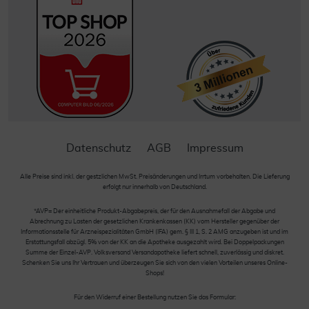
Datenschutz
AGB
Impressum
Alle Preise sind inkl. der gestzlichen MwSt. Preisänderungen und Irrtum vorbehalten. Die Lieferung
erfolgt nur innerhalb von Deutschland.
*AVP= Der einheitliche Produkt-Abgabepreis, der für den Ausnahmefall der Abgabe und
Abrechnung zu Lasten der gesetzlichen Krankenkassen (KK) vom Hersteller gegenüber der
Informationsstelle für Arzneispezialitäten GmbH (IFA) gem. § III 1, S. 2 AMG anzugeben ist und im
Erstattungsfall abzügl. 5% von der KK an die Apotheke ausgezahlt wird. Bei Doppelpackungen
Summe der Einzel-AVP. Volksversand Versandapotheke liefert schnell, zuverlässig und diskret.
Schenken Sie uns Ihr Vertrauen und überzeugen Sie sich von den vielen Vorteilen unseres Online-
Shops!
Für den Widerruf einer Bestellung nutzen Sie das Formular: