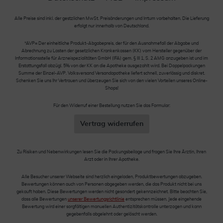
Alle Preise sind inkl. der gestzlichen MwSt. Preisänderungen und Irrtum vorbehalten. Die Lieferung
erfolgt nur innerhalb von Deutschland.
*AVP= Der einheitliche Produkt-Abgabepreis, der für den Ausnahmefall der Abgabe und
Abrechnung zu Lasten der gesetzlichen Krankenkassen (KK) vom Hersteller gegenüber der
Informationsstelle für Arzneispezialitäten GmbH (IFA) gem. § III 1, S. 2 AMG anzugeben ist und im
Erstattungsfall abzügl. 5% von der KK an die Apotheke ausgezahlt wird. Bei Doppelpackungen
Summe der Einzel-AVP. Volksversand Versandapotheke liefert schnell, zuverlässig und diskret.
Schenken Sie uns Ihr Vertrauen und überzeugen Sie sich von den vielen Vorteilen unseres Online-
Shops!
Für den Widerruf einer Bestellung nutzen Sie das Formular:
Vertrag widerrufen
Zu Risiken und Nebenwirkungen lesen Sie die Packungsbeilage und fragen Sie Ihre Ärztin, Ihren
Arzt oder in Ihrer Apotheke.
Alle Besucher unserer Webseite sind herzlich eingeladen, Produktbewertungen abzugeben.
Bewertungen können auch von Personen abgegeben werden, die das Produkt nicht bei uns
gekauft haben. Diese Bewertungen werden nicht gesondert gekennzeichnet. Bitte beachten Sie,
dass alle Bewertungen
unserer Bewertungsrichtlinie
entsprechen müssen. Jede eingehende
Bewertung wird einer sorgfältigen manuellen Authentizitätskontrolle unterzogen und kann
gegebenfalls abgelehnt oder gelöscht werden.