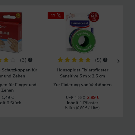
12
(
3
)
(
5
)
e Schutzkappen für
Hansaplast Fixierpflaster
Mull
er und Zehen
Sensitive 5 m x 2,5 cm
en für Finger und
Zur Fixierung von Verbänden
Zehen
1,49 €
3,99 €
UVP 4,55 €
halt
6 Stück
Inhalt
1 Pflaster
5 lfm
(0,80 € / 1 lfm)