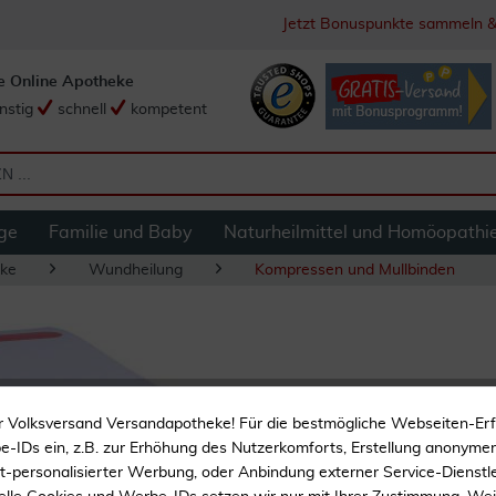
Jetzt Bonuspunkte sammeln &
e Online Apotheke
nstig
schnell
kompetent
ge
Familie und Baby
Naturheilmittel und Homöopathi
ke
Wundheilung
Kompressen und Mullbinden
Mullbinden 6 cm X
r Volksversand Versandapotheke! Für die bestmögliche Webseiten-Er
-IDs ein, z.B. zur Erhöhung des Nutzerkomforts, Erstellung anonymer 
Zur Wundversorgung
ht-personalisierter Werbung, oder Anbindung externer Service-Dienstle