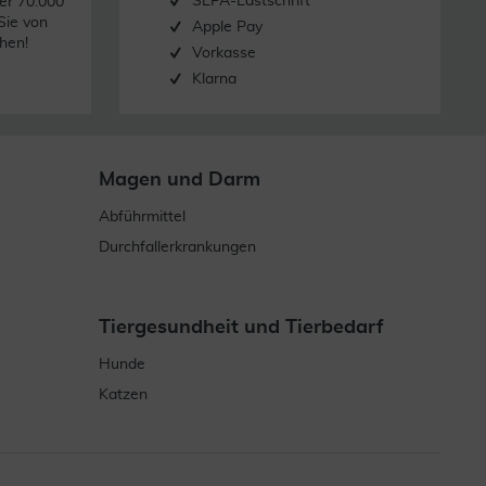
SEPA-Lastschrift
er 70.000
Sie von
Apple Pay
hen!
Vorkasse
Klarna
Magen und Darm
Abführmittel
Durchfallerkrankungen
Tiergesundheit und Tierbedarf
Hunde
Katzen