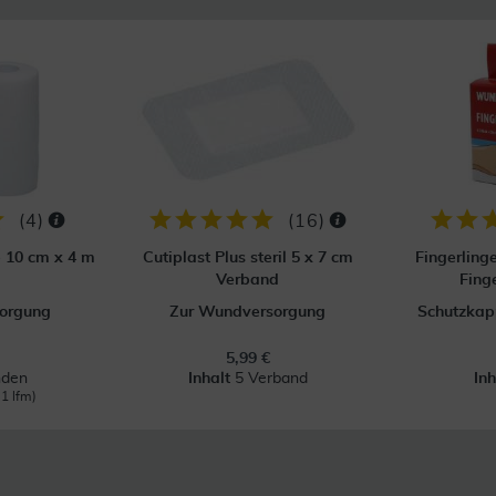
(
4
)
(
16
)
p 10 cm x 4 m
Cutiplast Plus steril 5 x 7 cm
Fingerling
Verband
Fing
orgung
Zur Wundversorgung
Schutzkapp
5,99 €
nden
Inhalt
5 Verband
In
 1 lfm)