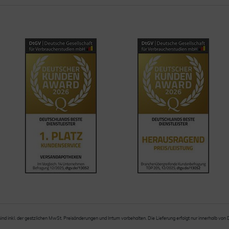
sind inkl. der gestzlichen MwSt. Preisänderungen und Irrtum vorbehalten. Die Lieferung erfolgt nur innerhalb von