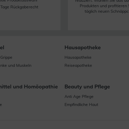
oße Produktauswahl
reduziert. Wählen Sie aus üb
Produkten und profitieren 
 Tage Rückgaberecht
täglich neuen Schnäppc
el
Hausapotheke
 Grippe
Hausapotheke
enke und Muskeln
Reiseapotheke
mittel und Homöopathie
Beauty und Pflege
Anti Age Pflege
e
Empfindliche Haut