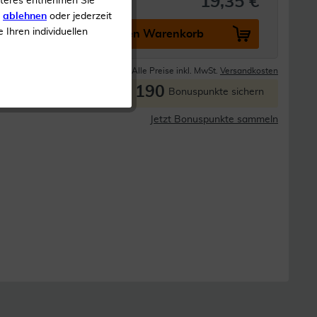
19,35 €
iteres entnehmen Sie
s
ablehnen
oder jederzeit
e Ihren individuellen
In den Warenkorb
Lieferzeit 1-3 Tage
Alle Preise inkl. MwSt.
Versandkosten
190
P
Bonuspunkte sichern
Jetzt Bonuspunkte sammeln