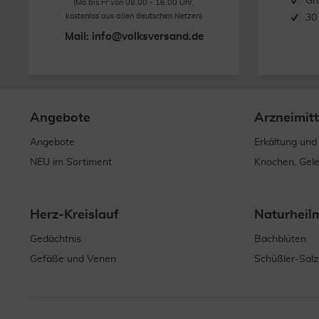
Gr
(Mo bis Fr von 08.00 - 16.00 Uhr,
kostenlos aus allen deutschen Netzen)
30
Mail:
info@volksversand.de
Angebote
Arzneimitt
Angebote
Erkältung und
NEU im Sortiment
Knochen, Gel
Herz-Kreislauf
Naturheil
Gedächtnis
Bachblüten
Gefäße und Venen
Schüßler-Salz