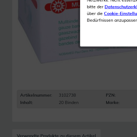
Netzwerke. Nicht essenzi
bitte der
Datenschutzerk
über die
Cookie-Einstell
Bedürfnissen anzupassen 
Artikelnummer:
3102738
PZN:
Inhalt:
20 Binden
Marke:
Verwandte Produkte zu diesem Artikel