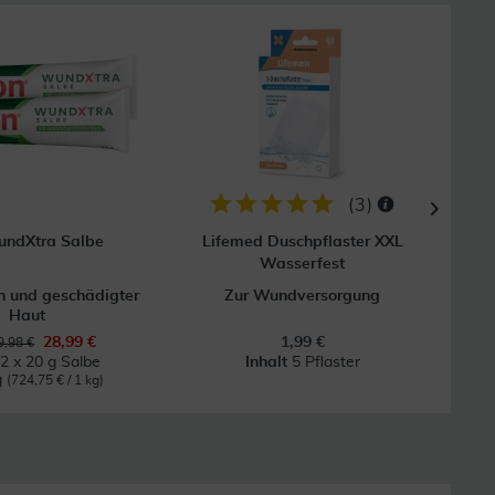
GRAT
Vers
(
3
)
undXtra Salbe
Lifemed Duschpflaster XXL
A
Wasserfest
 und geschädigter
Zur Wundversorgung
Haut
28,99 €
1,99 €
,98 €
t
2 x 20 g Salbe
Inhalt
5 Pflaster
g
(724,75 € / 1 kg)