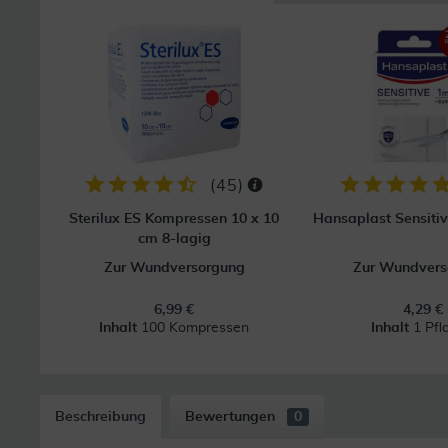
(
45
)
Sterilux ES Kompressen 10 x 10
Hansaplast Sensiti
cm 8-lagig
Zur Wundversorgung
Zur Wundvers
6,99 €
4,29 €
Inhalt
100 Kompressen
Inhalt
1 Pfl
Beschreibung
Bewertungen
0