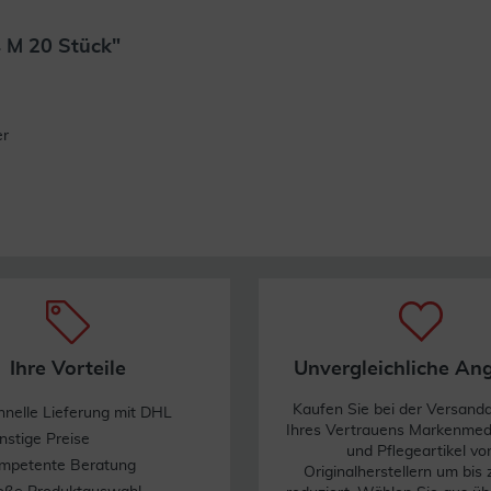
 M 20 Stück"
Weiterlesen
er
Ihre Vorteile
Unvergleichliche An
Kaufen Sie bei der Versand
hnelle Lieferung mit DHL
Ihres Vertrauens Markenme
nstige Preise
und Pflegeartikel vo
mpetente Beratung
Originalherstellern um bis