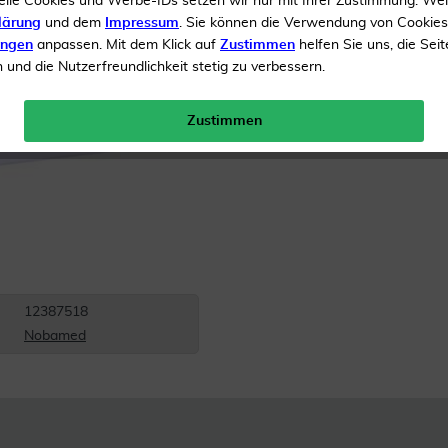
elle Cookies und Werbe-IDs setzen wir nur mit Ihrer Zustimmung. We
Inhalt
20 Binden
lärung
und dem
Impressum
. Sie können die Verwendung von Cookie
ungen
anpassen. Mit dem Klick auf
Zustimmen
helfen Sie uns, die Seit
Menge:
und die Nutzerfreundlichkeit stetig zu verbessern.
Versandkostenfrei
Zustimmen
12387518
Nobamed