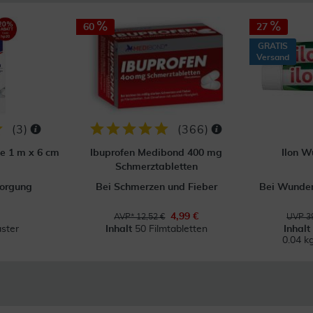
60
27
GRATIS
Versand
(
3
)
(
366
)
ve 1 m x 6 cm
Ibuprofen Medibond 400 mg
Ilon W
Schmerztabletten
orgung
Bei Schmerzen und Fieber
Bei Wunden
4,99 €
AVP* 12,52 €
UVP 39
aster
Inhalt
50 Filmtabletten
Inhal
0.04 k