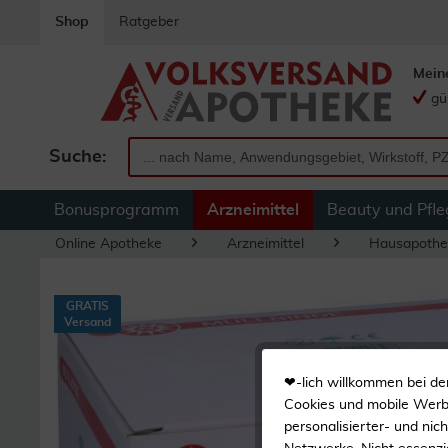
Shop
Ratgeber
Mein
gü
Suche:
Bonusprogramm
Arzneimittel
Beauty und Pfle
Online Apotheke
Arzneimittel
Hausapothe
GRATIS
Versand
❤-lich willkommen bei de
Cookies und mobile Werbe
personalisierter- und nic