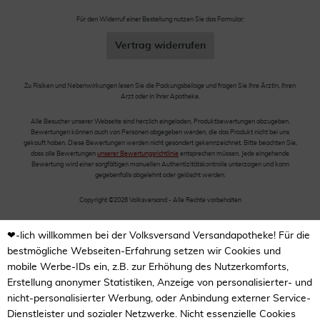
Für den Widerruf einer Bestellung nutzen Sie das Formular:
Vertrag widerrufen
Zu Risiken und Nebenwirkungen lesen Sie die Packungsbeilage und fragen Sie Ihre Ärztin, Ihren
Arzt oder in Ihrer Apotheke.
Alle Besucher unserer Webseite sind herzlich eingeladen, Produktbewertungen abzugeben.
Bewertungen können auch von Personen abgegeben werden, die das Produkt nicht bei uns
gekauft haben. Diese Bewertungen werden nicht gesondert gekennzeichnet. Bitte beachten Sie,
dass alle Bewertungen
unserer Bewertungsrichtlinie
entsprechen müssen. Jede eingehende
Bewertung wird einer sorgfältigen manuellen Authentizitätskontrolle unterzogen und kann
gegebenfalls abgelehnt oder gelöscht werden.
Copyright ©2026 Volksversand - Alle Rechte vorbehalten
❤-lich willkommen bei der Volksversand Versandapotheke! Für die
bestmögliche Webseiten-Erfahrung setzen wir Cookies und
mobile Werbe-IDs ein, z.B. zur Erhöhung des Nutzerkomforts,
Erstellung anonymer Statistiken, Anzeige von personalisierter- und
nicht-personalisierter Werbung, oder Anbindung externer Service-
Dienstleister und sozialer Netzwerke. Nicht essenzielle Cookies