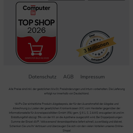
Datenschutz
AGB
Impressum
Alle Preise sind inkl. der gestzlichen MwSt. Preisänderungen und Irrtum vorbehalten. Die Lieferung
erfolgt nur innerhalb von Deutschland.
*AVP= Der einheitliche Produkt-Abgabepreis, der für den Ausnahmefall der Abgabe und
Abrechnung zu Lasten der gesetzlichen Krankenkassen (KK) vom Hersteller gegenüber der
Informationsstelle für Arzneispezialitäten GmbH (IFA) gem. § III 1, S. 2 AMG anzugeben ist und im
Erstattungsfall abzügl. 5% von der KK an die Apotheke ausgezahlt wird. Bei Doppelpackungen
Summe der Einzel-AVP. Volksversand Versandapotheke liefert schnell, zuverlässig und diskret.
Schenken Sie uns Ihr Vertrauen und überzeugen Sie sich von den vielen Vorteilen unseres Online-
Shops!