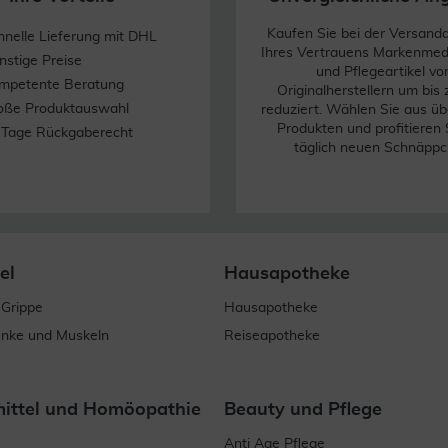
Kaufen Sie bei der Versand
hnelle Lieferung mit DHL
Ihres Vertrauens Markenme
nstige Preise
und Pflegeartikel vo
mpetente Beratung
Originalherstellern um bis
oße Produktauswahl
reduziert. Wählen Sie aus üb
Produkten und profitieren 
 Tage Rückgaberecht
täglich neuen Schnäppc
el
Hausapotheke
 Grippe
Hausapotheke
enke und Muskeln
Reiseapotheke
mittel und Homöopathie
Beauty und Pflege
Anti Age Pflege