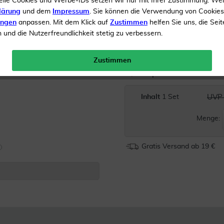
elle Cookies und Werbe-IDs setzen wir nur mit Ihrer Zustimmung. We
lärung
und dem
Impressum
. Sie können die Verwendung von Cookie
Dünne und biegsame Kuns
ungen
anpassen. Mit dem Klick auf
Zustimmen
helfen Sie uns, die Seit
passen sich ideal ihrem
und die Nutzerfreundlichkeit stetig zu verbessern.
Sanfter, schmaler und gr
etwa Wattestäbchen
Zustimmen
Ohrpinzette mit LED Lich
Inhalt
1 Set
UVP 
Menge:
Gratis Versand ab 19 €