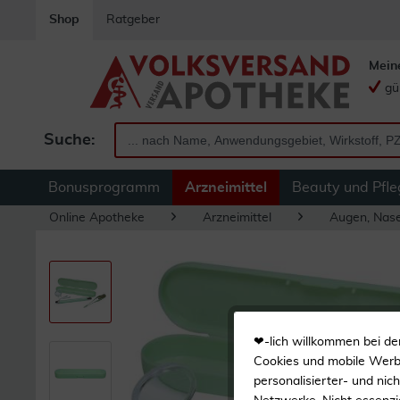
Shop
Ratgeber
Mein
gü
Suche:
Bonusprogramm
Arzneimittel
Beauty und Pfle
Online Apotheke
Arzneimittel
Augen, Nas
❤-lich willkommen bei de
Cookies und mobile Werbe
personalisierter- und nic