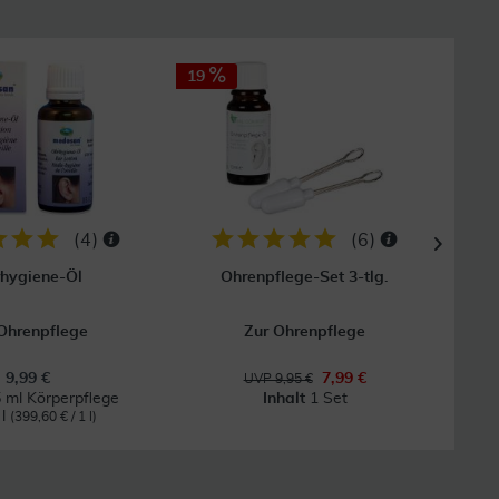
19
25
(
4
)
(
6
)
hygiene-Öl
Ohrenpflege-Set 3-tlg.
Ohr
Ohrenpflege
Zur Ohrenpflege
9,99 €
7,99 €
UVP 9,95 €
 ml Körperpflege
Inhalt
1 Set
 l
(399,60 € / 1 l)