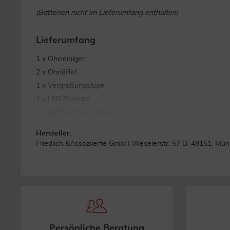
(Batterien nicht im Lieferumfang enthalten)
Lieferumfang
1 x Ohrreiniger
2 x Ohrlöffel
1 x Vergrößungslupe
1 x LED Pinzette
1 x Aufbewahrungsbox
Hersteller:
Friedlich &Assoziierte GmbH Weselerstr. 57 D. 48151, Mün
Persönliche Beratung