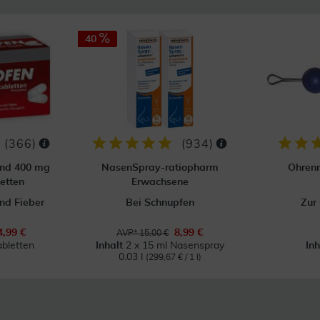
40
(
366
)
(
934
)
ond 400 mg
NasenSpray-ratiopharm
Ohrenr
etten
Erwachsene
nd Fieber
Bei Schnupfen
Zur
4,99 €
8,99 €
AVP* 15,00 €
abletten
Inhalt
2 x 15 ml Nasenspray
In
0.03 l
(299,67 € / 1 l)