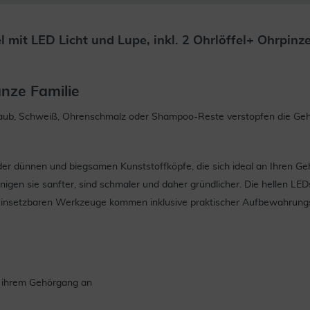
 mit LED Licht und Lupe, inkl. 2 Ohrlöffel+ Ohrpinze
nze Familie
Staub, Schweiß, Ohrenschmalz oder Shampoo-Reste verstopfen die Geh
der dünnen und biegsamen Kunststoffköpfe, die sich ideal an Ihren Geh
gen sie sanfter, sind schmaler und daher gründlicher. Die hellen LED
ell einsetzbaren Werkzeuge kommen inklusive praktischer Aufbewahrung
l ihrem Gehörgang an