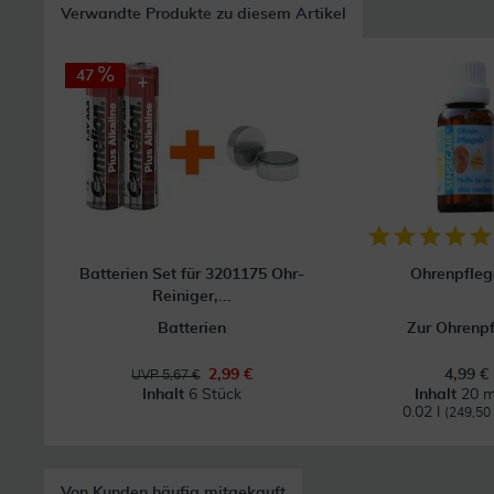
Verwandte Produkte zu diesem Artikel
47
Batterien Set für 3201175 Ohr-
Ohrenpfleg
Reiniger,...
Batterien
Zur Ohrenp
2,99 €
4,99 €
UVP 5,67 €
Inhalt
6 Stück
Inhalt
20 m
0.02 l
(249,50 €
Von Kunden häufig mitgekauft