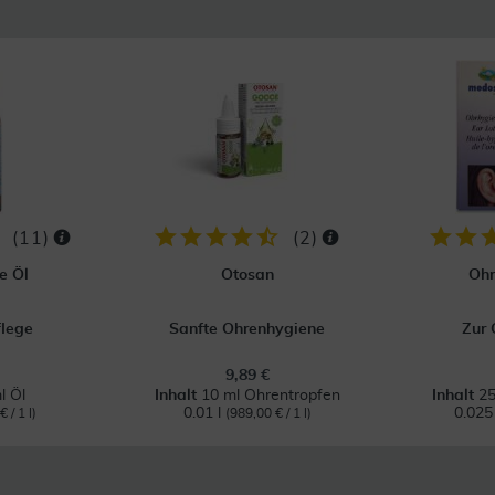
(
11
)
(
2
)
e Öl
Otosan
Ohr
flege
Sanfte Ohrenhygiene
Zur 
9,89 €
l Öl
Inhalt
10 ml Ohrentropfen
Inhalt
25
0.01 l
0.025
 / 1 l)
(989,00 € / 1 l)