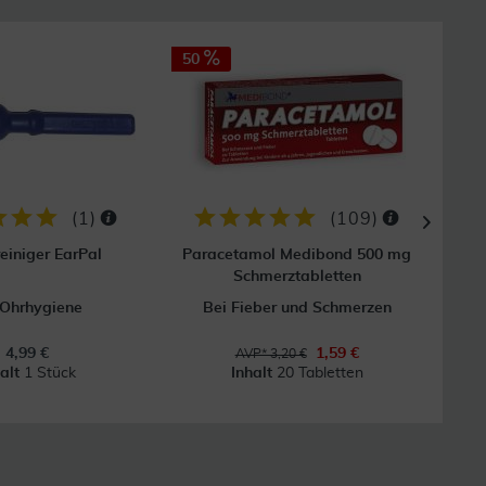
50
31
GRAT
Vers
(
1
)
(
109
)
einiger EarPal
Paracetamol Medibond 500 mg
V
Schmerztabletten
 Ohrhygiene
Bei Fieber und Schmerzen
E
4,99 €
1,59 €
AVP* 3,20 €
halt
1 Stück
Inhalt
20 Tabletten