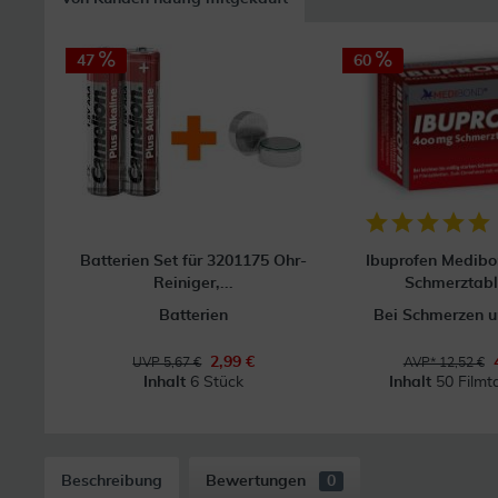
47
60
Batterien Set für 3201175 Ohr-
Ibuprofen Medib
Reiniger,...
Schmerztabl
Batterien
Bei Schmerzen u
2,99 €
UVP 5,67 €
AVP* 12,52 €
Inhalt
6 Stück
Inhalt
50 Filmt
Beschreibung
Bewertungen
0