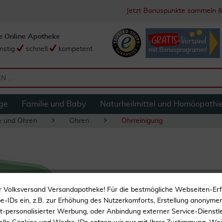
Jetzt Bonuspunkte sammeln &
e Online Apotheke
nstig
schnell
kompetent
ge
Familie und Baby
Naturheilmittel und Homöopathi
e und Ohren
Ohren
Ohrreinigung
Ohrreiniger Ohrlöff
r Volksversand Versandapotheke! Für die bestmögliche Webseiten-Er
Ohrlöffel+ Ohrpinz
-IDs ein, z.B. zur Erhöhung des Nutzerkomforts, Erstellung anonymer 
ht-personalisierter Werbung, oder Anbindung externer Service-Dienstle