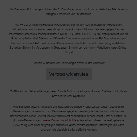
Alle Preise sind inkl. der gestzlichen MwSt. Preisänderungen und Irrtum vorbehalten. Die Lieferung
erfolgt nur innerhalb von Deutschland.
*AVP= Der einheitliche Produkt-Abgabepreis, der für den Ausnahmefall der Abgabe und
Abrechnung zu Lasten der gesetzlichen Krankenkassen (KK) vom Hersteller gegenüber der
Informationsstelle für Arzneispezialitäten GmbH (IFA) gem. § III 1, S. 2 AMG anzugeben ist und im
Erstattungsfall abzügl. 5% von der KK an die Apotheke ausgezahlt wird. Bei Doppelpackungen
Summe der Einzel-AVP. Volksversand Versandapotheke liefert schnell, zuverlässig und diskret.
Schenken Sie uns Ihr Vertrauen und überzeugen Sie sich von den vielen Vorteilen unseres Online-
Shops!
Für den Widerruf einer Bestellung nutzen Sie das Formular:
Vertrag widerrufen
Zu Risiken und Nebenwirkungen lesen Sie die Packungsbeilage und fragen Sie Ihre Ärztin, Ihren
Arzt oder in Ihrer Apotheke.
Alle Besucher unserer Webseite sind herzlich eingeladen, Produktbewertungen abzugeben.
Bewertungen können auch von Personen abgegeben werden, die das Produkt nicht bei uns
gekauft haben. Diese Bewertungen werden nicht gesondert gekennzeichnet. Bitte beachten Sie,
dass alle Bewertungen
unserer Bewertungsrichtlinie
entsprechen müssen. Jede eingehende
Bewertung wird einer sorgfältigen manuellen Authentizitätskontrolle unterzogen und kann
gegebenfalls abgelehnt oder gelöscht werden.