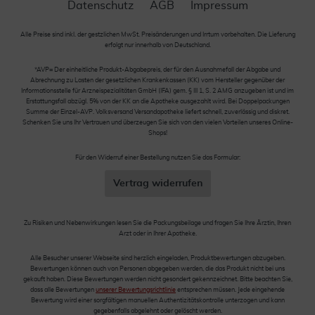
Datenschutz
AGB
Impressum
Alle Preise sind inkl. der gestzlichen MwSt. Preisänderungen und Irrtum vorbehalten. Die Lieferung
erfolgt nur innerhalb von Deutschland.
*AVP= Der einheitliche Produkt-Abgabepreis, der für den Ausnahmefall der Abgabe und
Abrechnung zu Lasten der gesetzlichen Krankenkassen (KK) vom Hersteller gegenüber der
Informationsstelle für Arzneispezialitäten GmbH (IFA) gem. § III 1, S. 2 AMG anzugeben ist und im
Erstattungsfall abzügl. 5% von der KK an die Apotheke ausgezahlt wird. Bei Doppelpackungen
Summe der Einzel-AVP. Volksversand Versandapotheke liefert schnell, zuverlässig und diskret.
Schenken Sie uns Ihr Vertrauen und überzeugen Sie sich von den vielen Vorteilen unseres Online-
Shops!
Für den Widerruf einer Bestellung nutzen Sie das Formular:
Vertrag widerrufen
Zu Risiken und Nebenwirkungen lesen Sie die Packungsbeilage und fragen Sie Ihre Ärztin, Ihren
Arzt oder in Ihrer Apotheke.
Alle Besucher unserer Webseite sind herzlich eingeladen, Produktbewertungen abzugeben.
Bewertungen können auch von Personen abgegeben werden, die das Produkt nicht bei uns
gekauft haben. Diese Bewertungen werden nicht gesondert gekennzeichnet. Bitte beachten Sie,
dass alle Bewertungen
unserer Bewertungsrichtlinie
entsprechen müssen. Jede eingehende
Bewertung wird einer sorgfältigen manuellen Authentizitätskontrolle unterzogen und kann
gegebenfalls abgelehnt oder gelöscht werden.