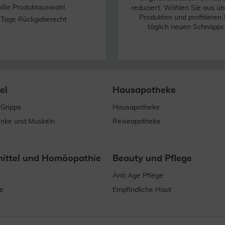
oße Produktauswahl
reduziert. Wählen Sie aus üb
Produkten und profitieren 
 Tage Rückgaberecht
täglich neuen Schnäppc
el
Hausapotheke
 Grippe
Hausapotheke
enke und Muskeln
Reiseapotheke
mittel und Homöopathie
Beauty und Pflege
Anti Age Pflege
e
Empfindliche Haut