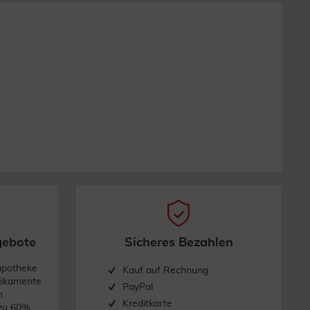
gebote
Sicheres Bezahlen
apotheke
Kauf auf Rechnung
dikamente
PayPal
n
Kreditkarte
 zu 60%