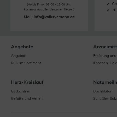
Gr
(Mo bis Fr von 08.00 - 16.00 Uhr,
kostenlos aus allen deutschen Netzen)
30
Mail:
info@volksversand.de
Angebote
Arzneimitt
Angebote
Erkältung und
NEU im Sortiment
Knochen, Gel
Herz-Kreislauf
Naturheil
Gedächtnis
Bachblüten
Gefäße und Venen
Schüßler-Salz