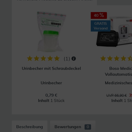
40
GRATIS
Versand
(
1
)
Urinbecher mit Schraubdeckel
Boso Medic
Vollautomatis
Urinbecher
Medizinisches
0,79 €
3
UVP 66,90 €
Inhalt
1 Stück
Inhalt
1 St
Beschreibung
Bewertungen
0