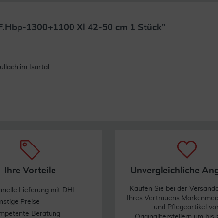
F.Hbp-1300+1100 Xl 42-50 cm 1 Stück"
Weiterlesen
lach im Isartal
Ihre Vorteile
Unvergleichliche An
Kaufen Sie bei der Versand
hnelle Lieferung mit DHL
Ihres Vertrauens Markenme
nstige Preise
und Pflegeartikel vo
mpetente Beratung
Originalherstellern um bis