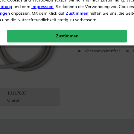
elle Cookies und Werbe-IDs setzen wir nur mit Ihrer Zustimmung. We
lärung
und dem
Impressum
. Sie können die Verwendung von Cookie
Manschette
ungen
anpassen. Mit dem Klick auf
Zustimmen
helfen Sie uns, die Seit
und die Nutzerfreundlichkeit stetig zu verbessern.
Inhalt
1 Stück
UVP 
Menge:
Zustimmen
Versandkostenfrei
10117683
Omron