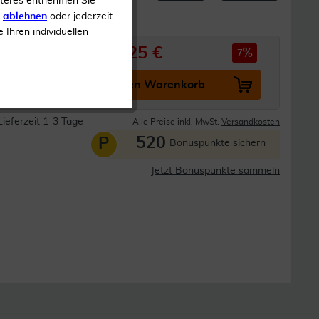
iteres entnehmen Sie
s
ablehnen
oder jederzeit
e Ihren individuellen
52,25 €
56,22 €
7
In den Warenkorb
Lieferzeit 1-3 Tage
Alle Preise inkl. MwSt.
Versandkosten
520
P
Bonuspunkte sichern
Jetzt Bonuspunkte sammeln