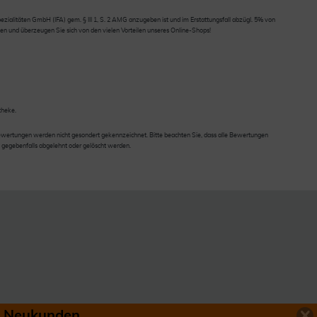
ialitäten GmbH (IFA) gem. § III 1, S. 2 AMG anzugeben ist und im Erstattungsfall abzügl. 5% von
en und überzeugen Sie sich von den vielen Vorteilen unseres Online-Shops!
theke.
wertungen werden nicht gesondert gekennzeichnet. Bitte beachten Sie, dass alle Bewertungen
 gegebenfalls abgelehnt oder gelöscht werden.
ür Neukunden