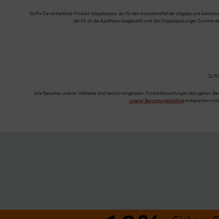
*AVP= Der einheitliche Produkt-Abgabepreis, der für den Ausnahmefall der Abgabe und Abrechnung
der KK an die Apotheke ausgezahlt wird. Bei Doppelpackungen Summe der Ei
Zu Ri
Alle Besucher unserer Webseite sind herzlich eingeladen, Produktbewertungen abzugeben. Be
unserer Bewertungsrichtlinie
entsprechen müss