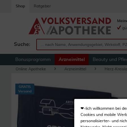
Shop
Ratgeber
Mein
gü
Suche:
Bonusprogramm
Arzneimittel
Beauty und Pfle
Online Apotheke
Arzneimittel
Herz-Kreisl
GRATIS
Versand
❤-lich willkommen bei de
Cookies und mobile Werbe
personalisierter- und nic