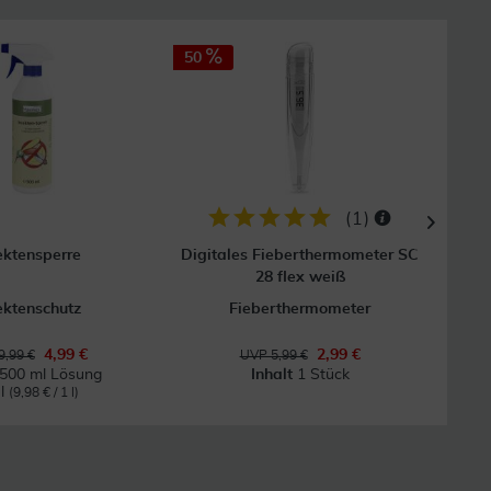
50
16
GRAT
Vers
(
1
)
ektensperre
Digitales Fieberthermometer SC
Hand
28 flex weiß
ektenschutz
Fieberthermometer
4,99 €
2,99 €
9,99 €
UVP 5,99 €
500 ml Lösung
Inhalt
1 Stück
 l
(9,98 € / 1 l)