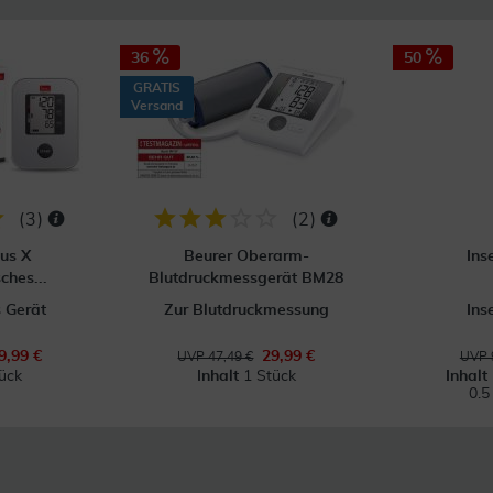
36
50
GRATIS
Versand
(
3
)
(
2
)
us X
Beurer Oberarm-
Ins
ches...
Blutdruckmessgerät BM28
 Gerät
Zur Blutdruckmessung
Ins
9,99 €
29,99 €
UVP 47,49 €
UVP 
ück
Inhalt
1 Stück
Inhalt
0.5