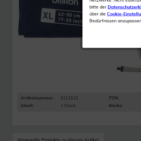
Netzwerke. Nicht essenzi
bitte der
Datenschutzerk
über die
Cookie-Einstell
Bedürfnissen anzupassen 
Artikelnummer:
3111515
PZN:
Inhalt:
1 Stück
Marke:
Verwandte Produkte zu diesem Artikel