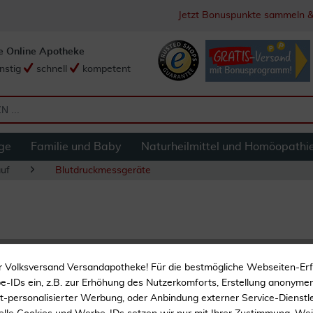
Jetzt Bonuspunkte sammeln &
e Online Apotheke
nstig
schnell
kompetent
ge
Familie und Baby
Naturheilmittel und Homöopathi
auf
Blutdruckmessgeräte
Omron Manschette
r Volksversand Versandapotheke! Für die bestmögliche Webseiten-Er
Stück
-IDs ein, z.B. zur Erhöhung des Nutzerkomforts, Erstellung anonymer 
ht-personalisierter Werbung, oder Anbindung externer Service-Dienstle