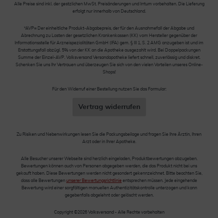
Alle Preise sind inkl. der gestzlichen MwSt. Preisänderungen und Irrtum vorbehalten. Die Lieferung
erfolgt nur innerhalb von Deutschland.
*AVP= Der einheitliche Produkt-Abgabepreis, der für den Ausnahmefall der Abgabe und
Abrechnung zu Lasten der gesetzlichen Krankenkassen (KK) vom Hersteller gegenüber der
Informationsstelle für Arzneispezialitäten GmbH (IFA) gem. § III 1, S. 2 AMG anzugeben ist und im
Erstattungsfall abzügl. 5% von der KK an die Apotheke ausgezahlt wird. Bei Doppelpackungen
Summe der Einzel-AVP. Volksversand Versandapotheke liefert schnell, zuverlässig und diskret.
Schenken Sie uns Ihr Vertrauen und überzeugen Sie sich von den vielen Vorteilen unseres Online-
Shops!
Für den Widerruf einer Bestellung nutzen Sie das Formular:
Vertrag widerrufen
Zu Risiken und Nebenwirkungen lesen Sie die Packungsbeilage und fragen Sie Ihre Ärztin, Ihren
Arzt oder in Ihrer Apotheke.
Alle Besucher unserer Webseite sind herzlich eingeladen, Produktbewertungen abzugeben.
Bewertungen können auch von Personen abgegeben werden, die das Produkt nicht bei uns
gekauft haben. Diese Bewertungen werden nicht gesondert gekennzeichnet. Bitte beachten Sie,
dass alle Bewertungen
unserer Bewertungsrichtlinie
entsprechen müssen. Jede eingehende
Bewertung wird einer sorgfältigen manuellen Authentizitätskontrolle unterzogen und kann
gegebenfalls abgelehnt oder gelöscht werden.
Copyright ©2026 Volksversand - Alle Rechte vorbehalten