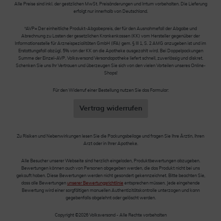
Alle Preise sind inkl. der gestzlichen MwSt. Preisänderungen und Irrtum vorbehalten. Die Lieferung
erfolgt nur innerhalb von Deutschland.
*AVP= Der einheitliche Produkt-Abgabepreis, der für den Ausnahmefall der Abgabe und
Abrechnung zu Lasten der gesetzlichen Krankenkassen (KK) vom Hersteller gegenüber der
Informationsstelle für Arzneispezialitäten GmbH (IFA) gem. § III 1, S. 2 AMG anzugeben ist und im
Erstattungsfall abzügl. 5% von der KK an die Apotheke ausgezahlt wird. Bei Doppelpackungen
Summe der Einzel-AVP. Volksversand Versandapotheke liefert schnell, zuverlässig und diskret.
Schenken Sie uns Ihr Vertrauen und überzeugen Sie sich von den vielen Vorteilen unseres Online-
Shops!
Für den Widerruf einer Bestellung nutzen Sie das Formular:
Vertrag widerrufen
Zu Risiken und Nebenwirkungen lesen Sie die Packungsbeilage und fragen Sie Ihre Ärztin, Ihren
Arzt oder in Ihrer Apotheke.
Alle Besucher unserer Webseite sind herzlich eingeladen, Produktbewertungen abzugeben.
Bewertungen können auch von Personen abgegeben werden, die das Produkt nicht bei uns
gekauft haben. Diese Bewertungen werden nicht gesondert gekennzeichnet. Bitte beachten Sie,
dass alle Bewertungen
unserer Bewertungsrichtlinie
entsprechen müssen. Jede eingehende
Bewertung wird einer sorgfältigen manuellen Authentizitätskontrolle unterzogen und kann
gegebenfalls abgelehnt oder gelöscht werden.
Copyright ©2026 Volksversand - Alle Rechte vorbehalten