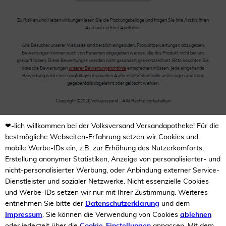
Zu Risiken und Nebenwirkungen lesen Sie die Packungsbeilage und fragen Sie Ihre Ärztin, Ihren
Arzt oder in Ihrer Apotheke.
Alle Besucher unserer Webseite sind herzlich eingeladen, Produktbewertungen abzugeben.
Bewertungen können auch von Personen abgegeben werden, die das Produkt nicht bei uns
gekauft haben. Diese Bewertungen werden nicht gesondert gekennzeichnet. Bitte beachten Sie,
dass alle Bewertungen
unserer Bewertungsrichtlinie
entsprechen müssen. Jede eingehende
Bewertung wird einer sorgfältigen manuellen Authentizitätskontrolle unterzogen und kann
gegebenfalls abgelehnt oder gelöscht werden.
Copyright ©2026 Volksversand - Alle Rechte vorbehalten
❤-lich willkommen bei der Volksversand Versandapotheke! Für die
bestmögliche Webseiten-Erfahrung setzen wir Cookies und
mobile Werbe-IDs ein, z.B. zur Erhöhung des Nutzerkomforts,
Erstellung anonymer Statistiken, Anzeige von personalisierter- und
nicht-personalisierter Werbung, oder Anbindung externer Service-
Dienstleister und sozialer Netzwerke. Nicht essenzielle Cookies
und Werbe-IDs setzen wir nur mit Ihrer Zustimmung. Weiteres
entnehmen Sie bitte der
Datenschutzerklärung
und dem
Impressum
. Sie können die Verwendung von Cookies
ablehnen