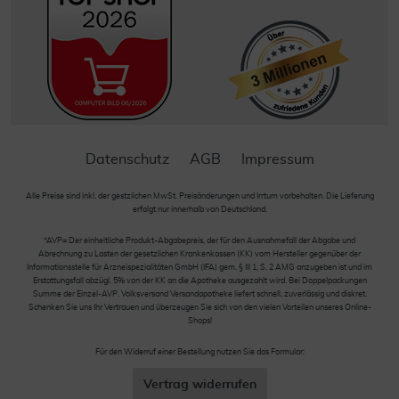
Datenschutz
AGB
Impressum
Alle Preise sind inkl. der gestzlichen MwSt. Preisänderungen und Irrtum vorbehalten. Die Lieferung
erfolgt nur innerhalb von Deutschland.
*AVP= Der einheitliche Produkt-Abgabepreis, der für den Ausnahmefall der Abgabe und
Abrechnung zu Lasten der gesetzlichen Krankenkassen (KK) vom Hersteller gegenüber der
Informationsstelle für Arzneispezialitäten GmbH (IFA) gem. § III 1, S. 2 AMG anzugeben ist und im
Erstattungsfall abzügl. 5% von der KK an die Apotheke ausgezahlt wird. Bei Doppelpackungen
Summe der Einzel-AVP. Volksversand Versandapotheke liefert schnell, zuverlässig und diskret.
Schenken Sie uns Ihr Vertrauen und überzeugen Sie sich von den vielen Vorteilen unseres Online-
Shops!
Für den Widerruf einer Bestellung nutzen Sie das Formular:
Vertrag widerrufen