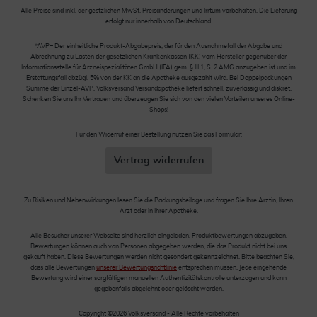
Alle Preise sind inkl. der gestzlichen MwSt. Preisänderungen und Irrtum vorbehalten. Die Lieferung
erfolgt nur innerhalb von Deutschland.
*AVP= Der einheitliche Produkt-Abgabepreis, der für den Ausnahmefall der Abgabe und
Abrechnung zu Lasten der gesetzlichen Krankenkassen (KK) vom Hersteller gegenüber der
Informationsstelle für Arzneispezialitäten GmbH (IFA) gem. § III 1, S. 2 AMG anzugeben ist und im
Erstattungsfall abzügl. 5% von der KK an die Apotheke ausgezahlt wird. Bei Doppelpackungen
Summe der Einzel-AVP. Volksversand Versandapotheke liefert schnell, zuverlässig und diskret.
Schenken Sie uns Ihr Vertrauen und überzeugen Sie sich von den vielen Vorteilen unseres Online-
Shops!
Für den Widerruf einer Bestellung nutzen Sie das Formular:
Vertrag widerrufen
Zu Risiken und Nebenwirkungen lesen Sie die Packungsbeilage und fragen Sie Ihre Ärztin, Ihren
Arzt oder in Ihrer Apotheke.
Alle Besucher unserer Webseite sind herzlich eingeladen, Produktbewertungen abzugeben.
Bewertungen können auch von Personen abgegeben werden, die das Produkt nicht bei uns
gekauft haben. Diese Bewertungen werden nicht gesondert gekennzeichnet. Bitte beachten Sie,
dass alle Bewertungen
unserer Bewertungsrichtlinie
entsprechen müssen. Jede eingehende
Bewertung wird einer sorgfältigen manuellen Authentizitätskontrolle unterzogen und kann
gegebenfalls abgelehnt oder gelöscht werden.
Copyright ©2026 Volksversand - Alle Rechte vorbehalten