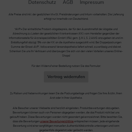
Datenschutz
AGB
Impressum
Alle Preise sind inkl. der gestzlichen MwSt. Preisänderungen und Irrtum vorbehalten. Die Lieferung
erfolgt nur innerhalb von Deutschland.
*AVP= Der einheitliche Produkt-Abgabepreis, der für den Ausnahmefall der Abgabe und
Abrechnung zu Lasten der gesetzlichen Krankenkassen (KK) vom Hersteller gegenüber der
Informationsstelle für Arzneispezialitäten GmbH (IFA) gem. § III 1, S. 2 AMG anzugeben ist und im
Erstattungsfall abzügl. 5% von der KK an die Apotheke ausgezahlt wird. Bei Doppelpackungen
Summe der Einzel-AVP. Volksversand Versandapotheke liefert schnell, zuverlässig und diskret.
Schenken Sie uns Ihr Vertrauen und überzeugen Sie sich von den vielen Vorteilen unseres Online-
Shops!
Für den Widerruf einer Bestellung nutzen Sie das Formular:
Vertrag widerrufen
Zu Risiken und Nebenwirkungen lesen Sie die Packungsbeilage und fragen Sie Ihre Ärztin, Ihren
Arzt oder in Ihrer Apotheke.
Alle Besucher unserer Webseite sind herzlich eingeladen, Produktbewertungen abzugeben.
Bewertungen können auch von Personen abgegeben werden, die das Produkt nicht bei uns
gekauft haben. Diese Bewertungen werden nicht gesondert gekennzeichnet. Bitte beachten Sie,
dass alle Bewertungen
unserer Bewertungsrichtlinie
entsprechen müssen. Jede eingehende
Bewertung wird einer sorgfältigen manuellen Authentizitätskontrolle unterzogen und kann
gegebenfalls abgelehnt oder gelöscht werden.