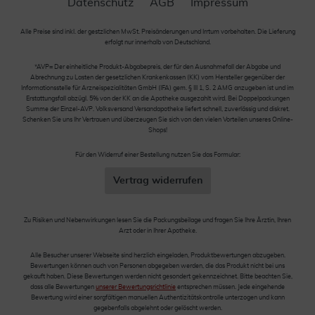
Datenschutz
AGB
Impressum
Alle Preise sind inkl. der gestzlichen MwSt. Preisänderungen und Irrtum vorbehalten. Die Lieferung
erfolgt nur innerhalb von Deutschland.
*AVP= Der einheitliche Produkt-Abgabepreis, der für den Ausnahmefall der Abgabe und
Abrechnung zu Lasten der gesetzlichen Krankenkassen (KK) vom Hersteller gegenüber der
Informationsstelle für Arzneispezialitäten GmbH (IFA) gem. § III 1, S. 2 AMG anzugeben ist und im
Erstattungsfall abzügl. 5% von der KK an die Apotheke ausgezahlt wird. Bei Doppelpackungen
Summe der Einzel-AVP. Volksversand Versandapotheke liefert schnell, zuverlässig und diskret.
Schenken Sie uns Ihr Vertrauen und überzeugen Sie sich von den vielen Vorteilen unseres Online-
Shops!
Für den Widerruf einer Bestellung nutzen Sie das Formular:
Vertrag widerrufen
Zu Risiken und Nebenwirkungen lesen Sie die Packungsbeilage und fragen Sie Ihre Ärztin, Ihren
Arzt oder in Ihrer Apotheke.
Alle Besucher unserer Webseite sind herzlich eingeladen, Produktbewertungen abzugeben.
Bewertungen können auch von Personen abgegeben werden, die das Produkt nicht bei uns
gekauft haben. Diese Bewertungen werden nicht gesondert gekennzeichnet. Bitte beachten Sie,
dass alle Bewertungen
unserer Bewertungsrichtlinie
entsprechen müssen. Jede eingehende
Bewertung wird einer sorgfältigen manuellen Authentizitätskontrolle unterzogen und kann
gegebenfalls abgelehnt oder gelöscht werden.