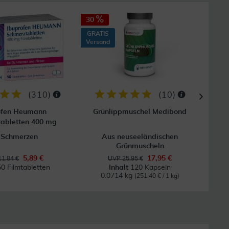
30
24
GRATIS
Versand
(
310
)
(
10
)
ofen Heumann
Grünlippmuschel Medibond
Bepa
abletten 400 mg
 Schmerzen
Aus neuseeländischen
Be
Grünmuscheln
5,89 €
17,95 €
11,84 €
UVP 25,95 €
50 Filmtabletten
Inhalt
120 Kapseln
0.0714 kg
(251,40 € / 1 kg)