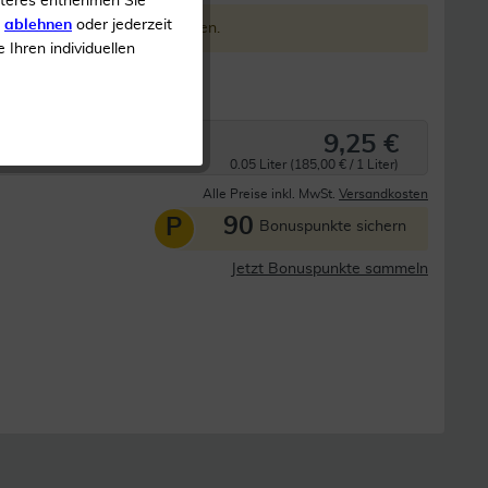
iteres entnehmen Sie
s
ablehnen
oder jederzeit
ieser Form nicht mehr angeboten.
e Ihren individuellen
ger
9,25 €
0.05 Liter (185,00 € / 1 Liter)
Alle Preise inkl. MwSt.
Versandkosten
90
P
Bonuspunkte sichern
Jetzt Bonuspunkte sammeln