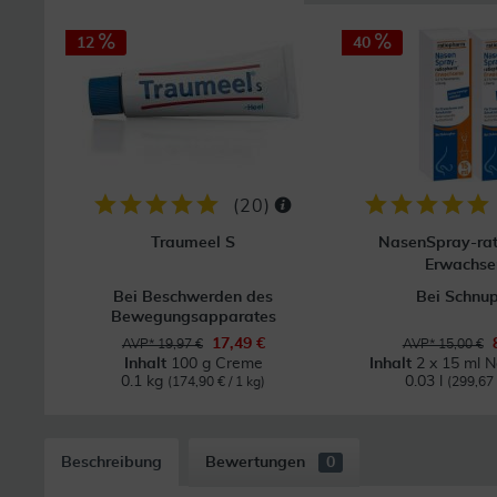
12
40
(
20
)
Traumeel S
NasenSpray-ra
Erwachse
Bei Beschwerden des
Bei Schnu
Bewegungsapparates
17,49 €
AVP* 19,97 €
AVP* 15,00 €
Inhalt
100 g Creme
Inhalt
2 x 15 ml 
0.1 kg
0.03 l
(174,90 € / 1 kg)
(299,67 €
Beschreibung
Bewertungen
0