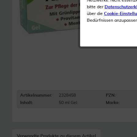
Netzwerke. Nicht essenzi
bitte der
Datenschutzerk
über die
Cookie-Einstell
Bedürfnissen anzupassen 
Artikelnummer:
2328458
PZN:
Inhalt:
50 ml Gel
Marke:
Verwandte Produkte zu diesem Artikel