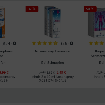
37
50
(
934
)
(
26
)
tiopharm
Nasenspray Heumann
Ibupr
ne
Schmerzt
pfen
Bei Schnupfen
Bei
8,99 €
5,49 €
AVP* 8,82 €
AVP* 
Nasenspray
Inhalt
2 x 10 ml Nasenspray
Inhalt
0.02 l
 / 1 l)
(274,50 € / 1 l)