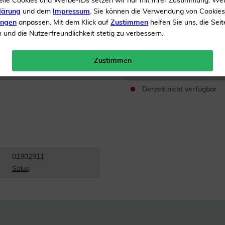
elle Cookies und Werbe-IDs setzen wir nur mit Ihrer Zustimmung. We
lärung
und dem
Impressum
. Sie können die Verwendung von Cookie
Der Artikel wird in d
ungen
anpassen. Mit dem Klick auf
Zustimmen
helfen Sie uns, die Seit
und die Nutzerfreundlichkeit stetig zu verbessern.
Zum angegebenen Nachfol
Zustimmen
Inhalt
50 ml Gel
Derzeit nicht verfügbar
01902911
Salus