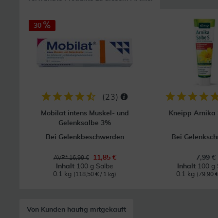
30
(
23
)
Mobilat intens Muskel- und
Kneipp Arnika
Gelenksalbe 3%
Bei Gelenkbeschwerden
Bei Gelenksc
11,85 €
7,99 €
AVP* 16,99 €
Inhalt
100 g Salbe
Inhalt
100 g 
0.1 kg
0.1 kg
(118,50 € / 1 kg)
(79,90 €
Von Kunden häufig mitgekauft