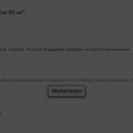
Gel 50 ml"
.B. Schulter, Knöchel, Kniegelenk auftragen und leicht einmassieren.
enthol, Harpagophytum Procumbens Root Extract, Perna Canaliculus,
Weiterlesen
& Co. KG
l