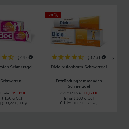
28
28
GRAT
Vers
(
74
)
(
323
)
rofen Schmerzgel
Diclo ratiopharm Schmerzgel
 Schmerzen
Entzündunghemmendes
Schmerzgel
19,99 €
10,69 €
4,69 €
AVP* 14,89 €
alt
150 g Gel
Inhalt
100 g Gel
g
0.1 kg
(133,27 € / 1 kg)
(106,90 € / 1 kg)