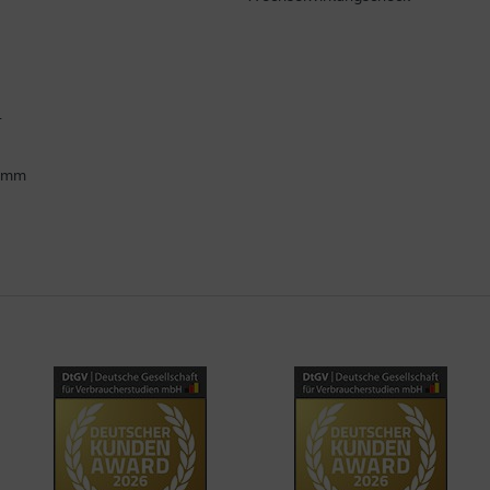
.
ramm