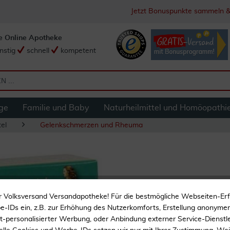
Jetzt Bonuspunkte sammeln &
e Online Apotheke
nstig
schnell
kompetent
ge
Familie und Baby
Naturheilmittel und Homöopathi
el
Gelenkschmerzen und Rheuma
Salus Gelenk Aktiv
r Volksversand Versandapotheke! Für die bestmögliche Webseiten-Er
-IDs ein, z.B. zur Erhöhung des Nutzerkomforts, Erstellung anonymer 
Zur Gelenkpflege
ht-personalisierter Werbung, oder Anbindung externer Service-Dienstle