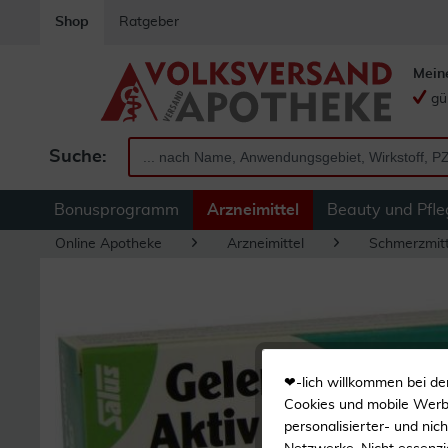
Shop
Ratgeber
Mein
gü
Suche:
Bonusprogramm
Arzneimittel
Beauty und Pfle
Online Apotheke
Arzneimittel
Schmerzmitt
❤-lich willkommen bei de
Cookies und mobile Werbe
personalisierter- und nic