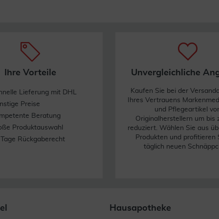
Ihre Vorteile
Unvergleichliche An
Kaufen Sie bei der Versand
hnelle Lieferung mit DHL
Ihres Vertrauens Markenme
nstige Preise
und Pflegeartikel vo
mpetente Beratung
Originalherstellern um bis
oße Produktauswahl
reduziert. Wählen Sie aus üb
Produkten und profitieren 
 Tage Rückgaberecht
täglich neuen Schnäppc
el
Hausapotheke