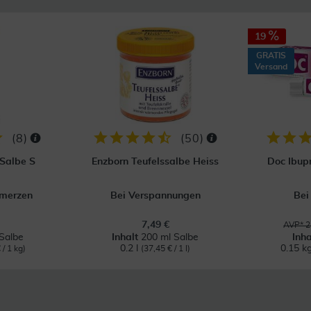
19
GRATIS
Versand
(
8
)
(
50
)
 Salbe S
Enzborn Teufelssalbe Heiss
Doc Ibup
hmerzen
Bei Verspannungen
Bei
7,49 €
AVP* 2
Salbe
Inhalt
200 ml Salbe
Inh
0.2 l
0.15 k
 / 1 kg)
(37,45 € / 1 l)