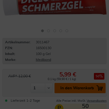
Artikelnummer:
3011467
PZN:
16500130
Inhalt:
100 g Gel
Marke:
Medibond
5,99 €
AVP* 12,00 €
50
0.1 kg (59,90 € / 1 kg)
In den Warenkorb
Lieferzeit 1-2 Tage
Alle Preise inkl. MwSt.
Versandkosten
50
P