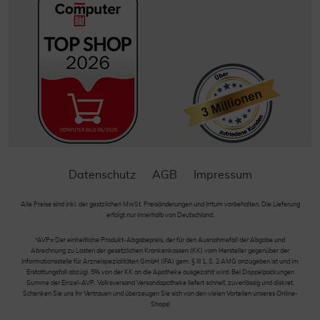
Datenschutz
AGB
Impressum
Alle Preise sind inkl. der gestzlichen MwSt. Preisänderungen und Irrtum vorbehalten. Die Lieferung
erfolgt nur innerhalb von Deutschland.
*AVP= Der einheitliche Produkt-Abgabepreis, der für den Ausnahmefall der Abgabe und
Abrechnung zu Lasten der gesetzlichen Krankenkassen (KK) vom Hersteller gegenüber der
Informationsstelle für Arzneispezialitäten GmbH (IFA) gem. § III 1, S. 2 AMG anzugeben ist und im
Erstattungsfall abzügl. 5% von der KK an die Apotheke ausgezahlt wird. Bei Doppelpackungen
Summe der Einzel-AVP. Volksversand Versandapotheke liefert schnell, zuverlässig und diskret.
Schenken Sie uns Ihr Vertrauen und überzeugen Sie sich von den vielen Vorteilen unseres Online-
Shops!