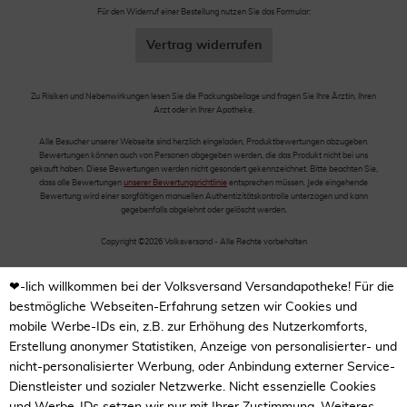
Für den Widerruf einer Bestellung nutzen Sie das Formular:
Vertrag widerrufen
Zu Risiken und Nebenwirkungen lesen Sie die Packungsbeilage und fragen Sie Ihre Ärztin, Ihren
Arzt oder in Ihrer Apotheke.
Alle Besucher unserer Webseite sind herzlich eingeladen, Produktbewertungen abzugeben.
Bewertungen können auch von Personen abgegeben werden, die das Produkt nicht bei uns
gekauft haben. Diese Bewertungen werden nicht gesondert gekennzeichnet. Bitte beachten Sie,
dass alle Bewertungen
unserer Bewertungsrichtlinie
entsprechen müssen. Jede eingehende
Bewertung wird einer sorgfältigen manuellen Authentizitätskontrolle unterzogen und kann
gegebenfalls abgelehnt oder gelöscht werden.
Copyright ©2026 Volksversand - Alle Rechte vorbehalten
❤-lich willkommen bei der Volksversand Versandapotheke! Für die
bestmögliche Webseiten-Erfahrung setzen wir Cookies und
mobile Werbe-IDs ein, z.B. zur Erhöhung des Nutzerkomforts,
Erstellung anonymer Statistiken, Anzeige von personalisierter- und
nicht-personalisierter Werbung, oder Anbindung externer Service-
Dienstleister und sozialer Netzwerke. Nicht essenzielle Cookies