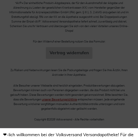
*AVP= Der einheitliche Produkt-Abgabepreis, der für den Ausnahmefall der Abgabe und
Abrechnung zu Lasten der gesetzlichen Krankenkassen (KK) vom Hersteller gegenüber der
Informationsstelle für Arzneispezialitäten GmbH (IFA) gem. § III 1, S. 2 AMG anzugeben ist und im
Erstattungsfall abzügl. 5% von der KK an die Apotheke ausgezahlt wird. Bei Doppelpackungen
Summe der Einzel-AVP. Volksversand Versandapotheke liefert schnell, zuverlässig und diskret.
Schenken Sie uns Ihr Vertrauen und überzeugen Sie sich von den vielen Vorteilen unseres Online-
Shops!
Für den Widerruf einer Bestellung nutzen Sie das Formular:
Vertrag widerrufen
Zu Risiken und Nebenwirkungen lesen Sie die Packungsbeilage und fragen Sie Ihre Ärztin, Ihren
Arzt oder in Ihrer Apotheke.
Alle Besucher unserer Webseite sind herzlich eingeladen, Produktbewertungen abzugeben.
Bewertungen können auch von Personen abgegeben werden, die das Produkt nicht bei uns
gekauft haben. Diese Bewertungen werden nicht gesondert gekennzeichnet. Bitte beachten Sie,
dass alle Bewertungen
unserer Bewertungsrichtlinie
entsprechen müssen. Jede eingehende
Bewertung wird einer sorgfältigen manuellen Authentizitätskontrolle unterzogen und kann
gegebenfalls abgelehnt oder gelöscht werden.
Copyright ©2026 Volksversand - Alle Rechte vorbehalten
❤-lich willkommen bei der Volksversand Versandapotheke! Für die