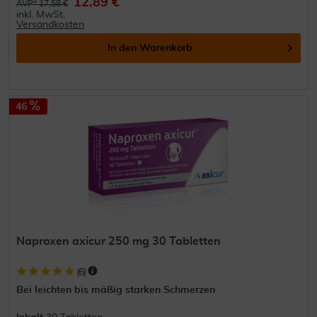
12,89 €
AVP* 17,58 €
inkl. MwSt.
Versandkosten
In den
Warenkorb
46
Naproxen axicur 250 mg 30 Tabletten
(
6
)
Bei leichten bis mäßig starken Schmerzen