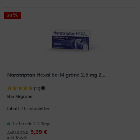
38
Naratriptan Hexal bei Migräne 2,5 mg 2...
(
11
)
Bei Migräne
Inhalt
2 Filmtabletten
Lieferzeit 1-2 Tage
5,99 €
AVP* 9,79 €
inkl. MwSt.