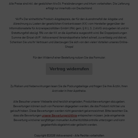
Alle Preise sind inkl. der gestzlichen MwSt. Preisänderungen und Irrtum vorbehalten. Die Lieferung
erfolgt nur innerhalb von Deutschland.
*AVP= Der einheitliche Produkt-Abgabepreis, der für den Ausnahmefall der Abgabe und
Abrechnung zu Lasten der gesetzlichen Krankenkassen (KK) vom Hersteller gegenüber der
Informationsstelle für Arzneispezialitäten GmbH (IFA) gem. § III 1, S. 2 AMG anzugeben ist und im
Erstattungsfall abzügl. 5% von der KK an die Apotheke ausgezahlt wird. Bei Doppelpackungen
Summe der Einzel-AVP. Volksversand Versandapotheke liefert schnell, zuverlässig und diskret.
Schenken Sie uns Ihr Vertrauen und überzeugen Sie sich von den vielen Vorteilen unseres Online-
Shops!
Für den Widerruf einer Bestellung nutzen Sie das Formular:
Vertrag widerrufen
Zu Risiken und Nebenwirkungen lesen Sie die Packungsbeilage und fragen Sie Ihre Ärztin, Ihren
Arzt oder in Ihrer Apotheke.
Alle Besucher unserer Webseite sind herzlich eingeladen, Produktbewertungen abzugeben.
Bewertungen können auch von Personen abgegeben werden, die das Produkt nicht bei uns
gekauft haben. Diese Bewertungen werden nicht gesondert gekennzeichnet. Bitte beachten Sie,
dass alle Bewertungen
unserer Bewertungsrichtlinie
entsprechen müssen. Jede eingehende
Bewertung wird einer sorgfältigen manuellen Authentizitätskontrolle unterzogen und kann
gegebenfalls abgelehnt oder gelöscht werden.
Copyright ©2026 Volksversand - Alle Rechte vorbehalten