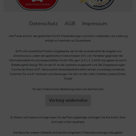
Datenschutz
AGB
Impressum
Alle Preise sind inkl. der gestzlichen MwSt. Preisänderungen und Irrtum vorbehalten. Die Lieferung
erfolgt nur innerhalb von Deutschland.
*AVP= Der einheitliche Produkt-Abgabepreis, der für den Ausnahmefall der Abgabe und
Abrechnung zu Lasten der gesetzlichen Krankenkassen (KK) vom Hersteller gegenüber der
Informationsstelle für Arzneispezialitäten GmbH (IFA) gem. § III 1, S. 2 AMG anzugeben ist und im
Erstattungsfall abzügl. 5% von der KK an die Apotheke ausgezahlt wird. Bei Doppelpackungen
Summe der Einzel-AVP. Volksversand Versandapotheke liefert schnell, zuverlässig und diskret.
Schenken Sie uns Ihr Vertrauen und überzeugen Sie sich von den vielen Vorteilen unseres Online-
Shops!
Für den Widerruf einer Bestellung nutzen Sie das Formular:
Vertrag widerrufen
Zu Risiken und Nebenwirkungen lesen Sie die Packungsbeilage und fragen Sie Ihre Ärztin, Ihren
Arzt oder in Ihrer Apotheke.
Alle Besucher unserer Webseite sind herzlich eingeladen, Produktbewertungen abzugeben.