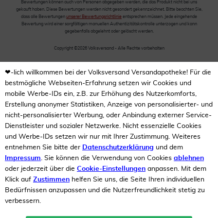
Bewertungen können auch von Personen abgegeben werden, die das Produkt nicht bei uns
gekauft haben. Diese Bewertungen werden nicht gesondert gekennzeichnet. Bitte beachten Sie,
dass alle Bewertungen
unserer Bewertungsrichtlinie
entsprechen müssen. Jede eingehende
Bewertung wird einer sorgfältigen manuellen Authentizitätskontrolle unterzogen und kann
gegebenfalls abgelehnt oder gelöscht werden.
Copyright ©2026 Volksversand - Alle Rechte vorbehalten
❤-lich willkommen bei der Volksversand Versandapotheke! Für die
bestmögliche Webseiten-Erfahrung setzen wir Cookies und
mobile Werbe-IDs ein, z.B. zur Erhöhung des Nutzerkomforts,
Erstellung anonymer Statistiken, Anzeige von personalisierter- und
nicht-personalisierter Werbung, oder Anbindung externer Service-
Dienstleister und sozialer Netzwerke. Nicht essenzielle Cookies
und Werbe-IDs setzen wir nur mit Ihrer Zustimmung. Weiteres
entnehmen Sie bitte der
Datenschutzerklärung
und dem
Impressum
. Sie können die Verwendung von Cookies
ablehnen
oder jederzeit über die
Cookie-Einstellungen
anpassen. Mit dem
Klick auf
Zustimmen
helfen Sie uns, die Seite Ihren individuellen
Bedürfnissen anzupassen und die Nutzerfreundlichkeit stetig zu
verbessern.