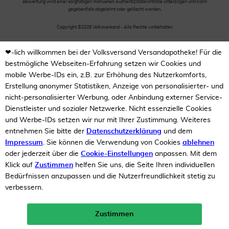
Bewertung wird einer sorgfältigen manuellen Authentizitätskontrolle unterzogen und kann
gegebenfalls abgelehnt oder gelöscht werden.
Copyright ©2026 Volksversand - Alle Rechte vorbehalten
❤-lich willkommen bei der Volksversand Versandapotheke! Für die
bestmögliche Webseiten-Erfahrung setzen wir Cookies und
mobile Werbe-IDs ein, z.B. zur Erhöhung des Nutzerkomforts,
Erstellung anonymer Statistiken, Anzeige von personalisierter- und
nicht-personalisierter Werbung, oder Anbindung externer Service-
Dienstleister und sozialer Netzwerke. Nicht essenzielle Cookies
und Werbe-IDs setzen wir nur mit Ihrer Zustimmung. Weiteres
entnehmen Sie bitte der
Datenschutzerklärung
und dem
Impressum
. Sie können die Verwendung von Cookies
ablehnen
oder jederzeit über die
Cookie-Einstellungen
anpassen. Mit dem
Klick auf
Zustimmen
helfen Sie uns, die Seite Ihren individuellen
Bedürfnissen anzupassen und die Nutzerfreundlichkeit stetig zu
verbessern.
Zustimmen
Neukunden-Rabatt ab 49€!
10%
mehr erfahren >