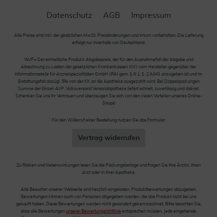
Datenschutz
AGB
Impressum
Alle Preise sind inkl. der gestzlichen MwSt. Preisänderungen und Irrtum vorbehalten. Die Lieferung
erfolgt nur innerhalb von Deutschland.
*AVP= Der einheitliche Produkt-Abgabepreis, der für den Ausnahmefall der Abgabe und
Abrechnung zu Lasten der gesetzlichen Krankenkassen (KK) vom Hersteller gegenüber der
Informationsstelle für Arzneispezialitäten GmbH (IFA) gem. § III 1, S. 2 AMG anzugeben ist und im
Erstattungsfall abzügl. 5% von der KK an die Apotheke ausgezahlt wird. Bei Doppelpackungen
Summe der Einzel-AVP. Volksversand Versandapotheke liefert schnell, zuverlässig und diskret.
Schenken Sie uns Ihr Vertrauen und überzeugen Sie sich von den vielen Vorteilen unseres Online-
Shops!
Für den Widerruf einer Bestellung nutzen Sie das Formular:
Vertrag widerrufen
Zu Risiken und Nebenwirkungen lesen Sie die Packungsbeilage und fragen Sie Ihre Ärztin, Ihren
Arzt oder in Ihrer Apotheke.
Alle Besucher unserer Webseite sind herzlich eingeladen, Produktbewertungen abzugeben.
Bewertungen können auch von Personen abgegeben werden, die das Produkt nicht bei uns
gekauft haben. Diese Bewertungen werden nicht gesondert gekennzeichnet. Bitte beachten Sie,
dass alle Bewertungen
unserer Bewertungsrichtlinie
entsprechen müssen. Jede eingehende