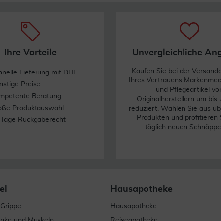
Ihre Vorteile
Unvergleichliche An
Kaufen Sie bei der Versand
hnelle Lieferung mit DHL
Ihres Vertrauens Markenme
nstige Preise
und Pflegeartikel vo
mpetente Beratung
Originalherstellern um bis
oße Produktauswahl
reduziert. Wählen Sie aus üb
Produkten und profitieren 
 Tage Rückgaberecht
täglich neuen Schnäppc
el
Hausapotheke
 Grippe
Hausapotheke
enke und Muskeln
Reiseapotheke