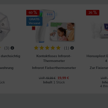
60
26
GRATIS
Versand
(
3
)
(
1
)
durchsichtig
Kontaktloses Infrarot-
Hansaplast E
Thermometer
4
ewahrung
Infrarot Fieberthermometer
Zur Fixier
19,99 €
UVP 49,99 €
UVP 
ück
Inhalt
1 Stück
Inh
4 lf