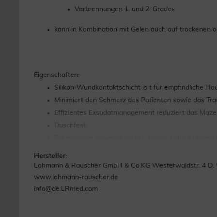
Verbrennungen 1. und 2. Grades
kann in Kombination mit Gelen auch auf trockenen
Eigenschaften:
Silikon-Wundkontaktschicht is t für empfindliche Hau
Minimiert den Schmerz des Patienten sowie das Tr
Effizientes Exsudatmanagement reduziert das Mazera
Duschfest.
Die einfache Anwendung mit 2 oder 3 abz iehbaren 
Hohe Anschmiegsamkeit auch an sc hwierigen Stell
Hersteller:
Hautschonend.
Lohmann & Rauscher GmbH & Co.KG Westerwaldstr. 4 D. 
www.lohmann-rauscher.de
info@de.LRmed.com
Quelle: www.lohmann-rauscher.com