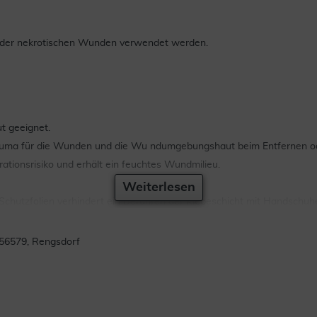
 oder nekrotischen Wunden verwendet werden.
t geeignet.
auma für die Wunden und die Wu ndumgebungshaut beim Entfernen od
tionsrisiko und erhält ein feuchtes Wundmilieu.
Weiterlesen
Schutzfolien verhindert ein Berühren der Klebeschicht mit Handschuh
en.
56579, Rengsdorf