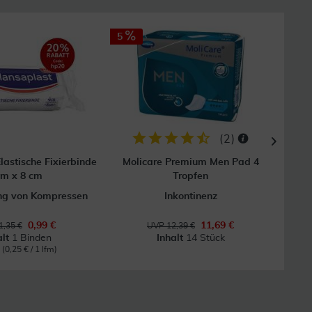
5
(
2
)
lastische Fixierbinde
Molicare Premium Men Pad 4
Fl
 m x 8 cm
Tropfen
ung von Kompressen
Inkontinenz
0,99 €
11,69 €
1,35 €
UVP 12,39 €
alt
1 Binden
Inhalt
14 Stück
m
(0,25 € / 1 lfm)