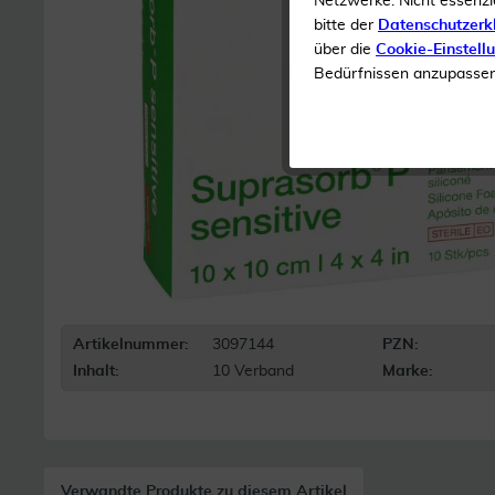
Netzwerke. Nicht essenzi
bitte der
Datenschutzerk
über die
Cookie-Einstell
Bedürfnissen anzupassen 
Artikelnummer:
3097144
PZN:
Inhalt:
10 Verband
Marke:
Verwandte Produkte zu diesem Artikel