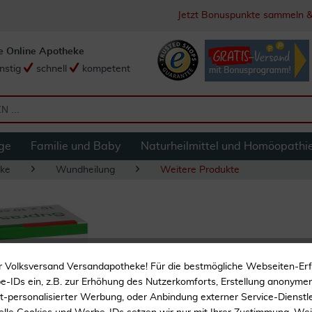
Jetzt Bonuspunkte sammeln &
e Online Apotheke
nstig
schnell
kompetent
ge
Familie und Baby
Naturheilmittel und Homöopathi
ke
Wundheilung
Weitere Produkte
Suprasorb P Sensi
r Volksversand Versandapotheke! Für die bestmögliche Webseiten-Er
10 Stk
-IDs ein, z.B. zur Erhöhung des Nutzerkomforts, Erstellung anonymer 
ht-personalisierter Werbung, oder Anbindung externer Service-Dienstle