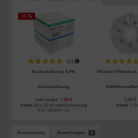
35
(
5
)
Kochsalzlösung 0,9%
Wochen-Pillendose, 
Kochsalzlösung
Tablettenaufb
7,99 €
1,99 €
AVP* 12,35 €
Inhalt
20 x 10 ml Injektionslösung
Inhalt
1 St
0.2 l
(39,95 € / 1 l)
Beschreibung
Bewertungen
0