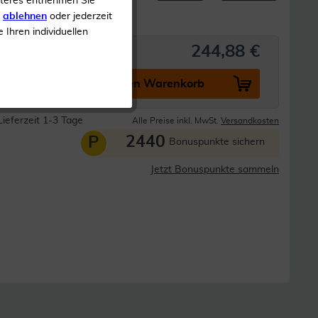
iteres entnehmen Sie
s
ablehnen
oder jederzeit
e Ihren individuellen
244,88 €
In den Warenkorb
Lieferzeit 1-3 Tage
Alle Preise inkl. MwSt.
Versandkosten
2440
P
Bonuspunkte sichern
Jetzt Bonuspunkte sammeln