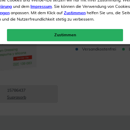
elle Cookies und Werbe-IDs setzen wir nur mit Ihrer Zustimmung. We
lärung
und dem
Impressum
. Sie können die Verwendung von Cookie
Auftrag ausgef?hrt
ungen
anpassen. Mit dem Klick auf
Zustimmen
helfen Sie uns, die Seit
und die Nutzerfreundlichkeit stetig zu verbessern.
Inhalt
10 Verband
Menge:
Zustimmen
Versandkostenfrei
15786437
Suprasorb