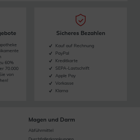
gebote
Sicheres Bezahlen
apotheke
Kauf auf Rechnung
dikamente
PayPal
n
Kreditkarte
 zu 60%
SEPA-Lastschrift
er 70.000
Sie von
Apple Pay
hen!
Vorkasse
Klarna
Magen und Darm
Abführmittel
Durchfallerkrankungen