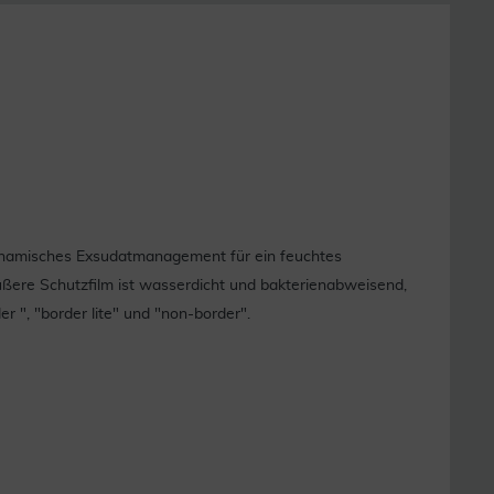
 dynamisches Exsudatmanagement für ein feuchtes
ßere Schutzfilm ist wasserdicht und bakterienabweisend,
r ", "border lite" und "non-border".