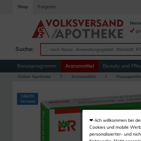
Shop
Ratgeber
Mein
gü
Suche:
Bonusprogramm
Arzneimittel
Beauty und Pfle
Online Apotheke
Arzneimittel
Hausapothe
GRATIS
Versand
❤-lich willkommen bei de
Cookies und mobile Werbe
personalisierter- und nic