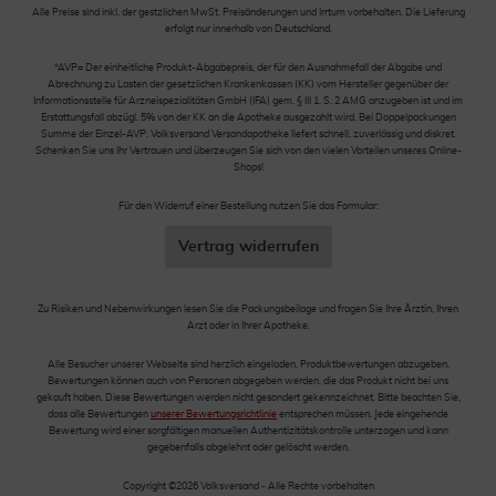
Alle Preise sind inkl. der gestzlichen MwSt. Preisänderungen und Irrtum vorbehalten. Die Lieferung
erfolgt nur innerhalb von Deutschland.
*AVP= Der einheitliche Produkt-Abgabepreis, der für den Ausnahmefall der Abgabe und
Abrechnung zu Lasten der gesetzlichen Krankenkassen (KK) vom Hersteller gegenüber der
Informationsstelle für Arzneispezialitäten GmbH (IFA) gem. § III 1, S. 2 AMG anzugeben ist und im
Erstattungsfall abzügl. 5% von der KK an die Apotheke ausgezahlt wird. Bei Doppelpackungen
Summe der Einzel-AVP. Volksversand Versandapotheke liefert schnell, zuverlässig und diskret.
Schenken Sie uns Ihr Vertrauen und überzeugen Sie sich von den vielen Vorteilen unseres Online-
Shops!
Für den Widerruf einer Bestellung nutzen Sie das Formular:
Vertrag widerrufen
Zu Risiken und Nebenwirkungen lesen Sie die Packungsbeilage und fragen Sie Ihre Ärztin, Ihren
Arzt oder in Ihrer Apotheke.
Alle Besucher unserer Webseite sind herzlich eingeladen, Produktbewertungen abzugeben.
Bewertungen können auch von Personen abgegeben werden, die das Produkt nicht bei uns
gekauft haben. Diese Bewertungen werden nicht gesondert gekennzeichnet. Bitte beachten Sie,
dass alle Bewertungen
unserer Bewertungsrichtlinie
entsprechen müssen. Jede eingehende
Bewertung wird einer sorgfältigen manuellen Authentizitätskontrolle unterzogen und kann
gegebenfalls abgelehnt oder gelöscht werden.
Copyright ©2026 Volksversand - Alle Rechte vorbehalten