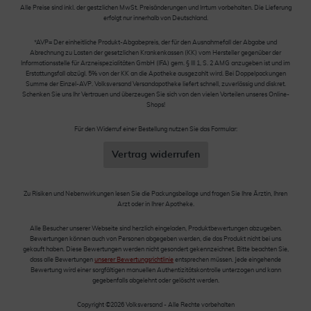
Alle Preise sind inkl. der gestzlichen MwSt. Preisänderungen und Irrtum vorbehalten. Die Lieferung
erfolgt nur innerhalb von Deutschland.
*AVP= Der einheitliche Produkt-Abgabepreis, der für den Ausnahmefall der Abgabe und
Abrechnung zu Lasten der gesetzlichen Krankenkassen (KK) vom Hersteller gegenüber der
Informationsstelle für Arzneispezialitäten GmbH (IFA) gem. § III 1, S. 2 AMG anzugeben ist und im
Erstattungsfall abzügl. 5% von der KK an die Apotheke ausgezahlt wird. Bei Doppelpackungen
Summe der Einzel-AVP. Volksversand Versandapotheke liefert schnell, zuverlässig und diskret.
Schenken Sie uns Ihr Vertrauen und überzeugen Sie sich von den vielen Vorteilen unseres Online-
Shops!
Für den Widerruf einer Bestellung nutzen Sie das Formular:
Vertrag widerrufen
Zu Risiken und Nebenwirkungen lesen Sie die Packungsbeilage und fragen Sie Ihre Ärztin, Ihren
Arzt oder in Ihrer Apotheke.
Alle Besucher unserer Webseite sind herzlich eingeladen, Produktbewertungen abzugeben.
Bewertungen können auch von Personen abgegeben werden, die das Produkt nicht bei uns
gekauft haben. Diese Bewertungen werden nicht gesondert gekennzeichnet. Bitte beachten Sie,
dass alle Bewertungen
unserer Bewertungsrichtlinie
entsprechen müssen. Jede eingehende
Bewertung wird einer sorgfältigen manuellen Authentizitätskontrolle unterzogen und kann
gegebenfalls abgelehnt oder gelöscht werden.
Copyright ©2026 Volksversand - Alle Rechte vorbehalten