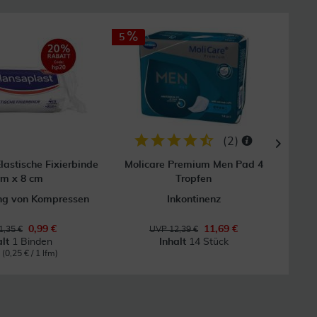
5
(
2
)
lastische Fixierbinde
Molicare Premium Men Pad 4
Fl
 m x 8 cm
Tropfen
ung von Kompressen
Inkontinenz
0,99 €
11,69 €
1,35 €
UVP 12,39 €
alt
1 Binden
Inhalt
14 Stück
m
(0,25 € / 1 lfm)