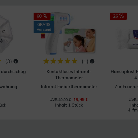
60
26
GRATIS
Versand
(
3
)
(
1
)
durchsichtig
Kontaktloses Infrarot-
Hansaplast E
Thermometer
4
ewahrung
Infrarot Fieberthermometer
Zur Fixier
19,99 €
UVP 49,99 €
UVP 
ück
Inhalt
1 Stück
Inh
4 lf