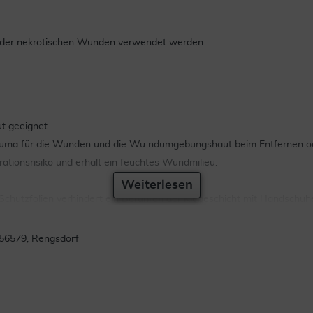
 oder nekrotischen Wunden verwendet werden.
t geeignet.
auma für die Wunden und die Wu ndumgebungshaut beim Entfernen od
tionsrisiko und erhält ein feuchtes Wundmilieu.
Weiterlesen
Schutzfolien verhindert ein Berühren der Klebeschicht mit Handschuh
en.
56579, Rengsdorf