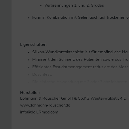
Verbrennungen 1. und 2. Grades
kann in Kombination mit Gelen auch auf trockenen
Eigenschaften:
Silikon-Wundkontaktschicht is t für empfindliche Hau
Minimiert den Schmerz des Patienten sowie das Tr
Effizientes Exsudatmanagement reduziert das Mazera
Duschfest.
Die einfache Anwendung mit 2 oder 3 abz iehbaren 
Hohe Anschmiegsamkeit auch an sc hwierigen Stell
Hersteller:
Hautschonend.
Lohmann & Rauscher GmbH & Co.KG Westerwaldstr. 4 D. 
www.lohmann-rauscher.de
info@de.LRmed.com
Quelle: www.lohmann-rauscher.com