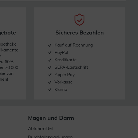
gebote
Sicheres Bezahlen
apotheke
Kauf auf Rechnung
dikamente
PayPal
n
Kreditkarte
 zu 60%
SEPA-Lastschrift
er 70.000
Sie von
Apple Pay
hen!
Vorkasse
Klarna
Magen und Darm
Abführmittel
Durchfallerkrankungen