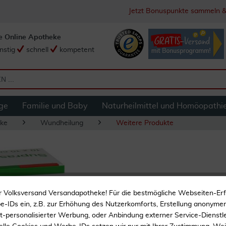
Jetzt Bonuspunkte sammeln &
e Online Apotheke
nstig
schnell
kompetent
ge
Familie und Baby
Naturheilmittel und Homöopathi
ke
Wundheilung
Weitere Produkte
Suprasorb P Sensi
r Volksversand Versandapotheke! Für die bestmögliche Webseiten-Er
10 Stk
-IDs ein, z.B. zur Erhöhung des Nutzerkomforts, Erstellung anonymer 
ht-personalisierter Werbung, oder Anbindung externer Service-Dienstle