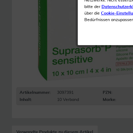
Netzwerke. Nicht essenzi
bitte der
Datenschutzerk
über die
Cookie-Einstell
Bedürfnissen anzupassen 
Artikelnummer:
3097391
PZN:
Inhalt:
10 Verband
Marke:
Verwandte Produkte zu diesem Artikel