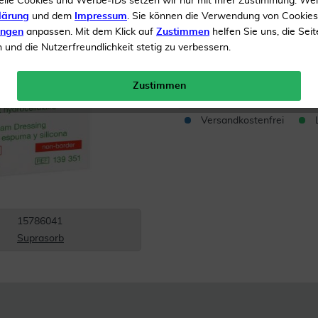
elle Cookies und Werbe-IDs setzen wir nur mit Ihrer Zustimmung. We
lärung
und dem
Impressum
. Sie können die Verwendung von Cookie
Bei Wunden
ungen
anpassen. Mit dem Klick auf
Zustimmen
helfen Sie uns, die Seit
und die Nutzerfreundlichkeit stetig zu verbessern.
Inhalt
10 Verband
Menge:
Zustimmen
Versandkostenfrei
15786041
Suprasorb