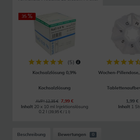
35
(
5
)
Kochsalzlösung 0,9%
Wochen-Pillendose, 
Kochsalzlösung
Tablettenaufb
7,99 €
1,99 €
AVP* 12,35 €
Inhalt
20 x 10 ml Injektionslösung
Inhalt
1 St
0.2 l
(39,95 € / 1 l)
Beschreibung
Bewertungen
0