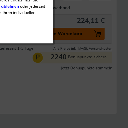
iteres entnehmen Sie
s
ablehnen
oder jederzeit
PU Schaumverband
e Ihren individuellen
224,11 €
In den Warenkorb
Lieferzeit 1-3 Tage
Alle Preise inkl. MwSt.
Versandkosten
2240
P
Bonuspunkte sichern
Jetzt Bonuspunkte sammeln