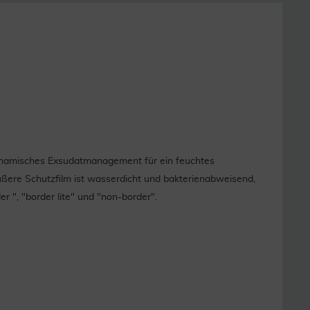
 dynamisches Exsudatmanagement für ein feuchtes
ßere Schutzfilm ist wasserdicht und bakterienabweisend,
r ", "border lite" und "non-border".