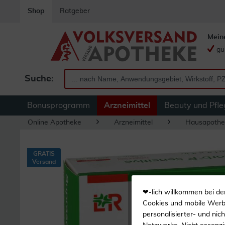
Shop
Ratgeber
Mein
gü
Suche:
Bonusprogramm
Arzneimittel
Beauty und Pfle
Online Apotheke
Arzneimittel
Hausapothe
GRATIS
Versand
❤-lich willkommen bei de
Cookies und mobile Werbe
personalisierter- und nic