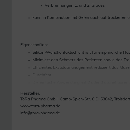
Verbrennungen 1. und 2. Grades
kann in Kombination mit Gelen auch auf trockenen
Eigenschaften:
Silikon-Wundkontaktschicht is t für empfindliche Hau
Minimiert den Schmerz des Patienten sowie das Tr
Effizientes Exsudatmanagement reduziert das Mazera
Duschfest.
Die einfache Anwendung mit 2 oder 3 abz iehbaren 
Hohe Anschmiegsamkeit auch an sc hwierigen Stell
Hersteller:
Hautschonend.
ToRa Pharma GmbH Camp-Spich-Str. 6 D. 53842, Troisdor
www.tora-pharma.de
info@tora-pharma.de
Quelle: www.lohmann-rauscher.com