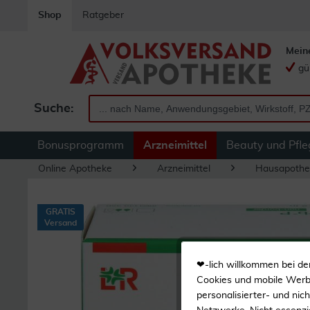
Shop
Ratgeber
Mein
gü
Suche:
Bonusprogramm
Arzneimittel
Beauty und Pfle
Online Apotheke
Arzneimittel
Hausapothe
GRATIS
Versand
❤-lich willkommen bei de
Cookies und mobile Werbe
personalisierter- und nic