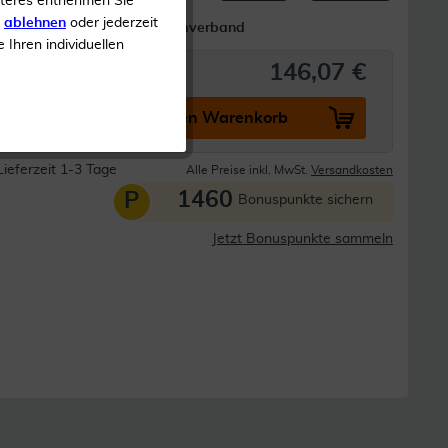
iteres entnehmen Sie
s
ablehnen
oder jederzeit
PU Schaumverband
e Ihren individuellen
146,07 €
In den Warenkorb
Lieferzeit 1-3 Tage
Alle Preise inkl. MwSt.
Versandkosten
1460
P
Bonuspunkte sichern
Jetzt Bonuspunkte sammeln