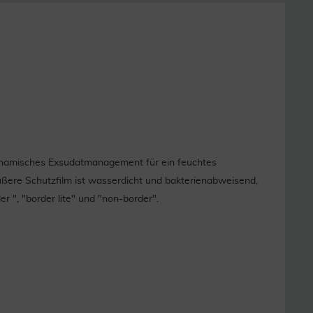
 dynamisches Exsudatmanagement für ein feuchtes
ßere Schutzfilm ist wasserdicht und bakterienabweisend,
r ", "border lite" und "non-border".