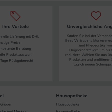
Ihre Vorteile
Unvergleichliche An
Kaufen Sie bei der Versand
hnelle Lieferung mit DHL
Ihres Vertrauens Markenme
nstige Preise
und Pflegeartikel vo
mpetente Beratung
Originalherstellern um bis
oße Produktauswahl
reduziert. Wählen Sie aus üb
Produkten und profitieren 
 Tage Rückgaberecht
täglich neuen Schnäppc
el
Hausapotheke
 Grippe
Hausapotheke
enke und Muskeln
Reiseapotheke