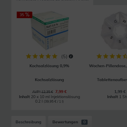
35
(
5
)
Kochsalzlösung 0,9%
Wochen-Pillendose, 
Kochsalzlösung
Tablettenaufb
7,99 €
1,99 €
AVP* 12,35 €
Inhalt
20 x 10 ml Injektionslösung
Inhalt
1 St
0.2 l
(39,95 € / 1 l)
Beschreibung
Bewertungen
0