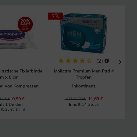
5
(
2
)
lastische Fixierbinde
Molicare Premium Men Pad 4
Fl
 m x 8 cm
Tropfen
ung von Kompressen
Inkontinenz
0,99 €
11,69 €
1,35 €
UVP 12,39 €
alt
1 Binden
Inhalt
14 Stück
m
(0,25 € / 1 lfm)