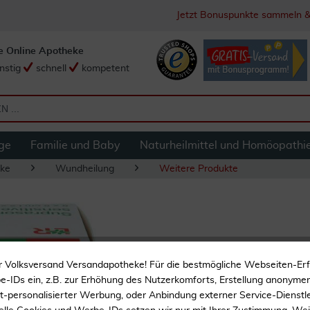
Jetzt Bonuspunkte sammeln &
e Online Apotheke
nstig
schnell
kompetent
ge
Familie und Baby
Naturheilmittel und Homöopathi
ke
Wundheilung
Weitere Produkte
Suprasorb P Sensi
r Volksversand Versandapotheke! Für die bestmögliche Webseiten-Er
Stk
-IDs ein, z.B. zur Erhöhung des Nutzerkomforts, Erstellung anonymer 
ht-personalisierter Werbung, oder Anbindung externer Service-Dienstle