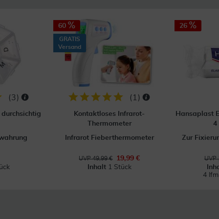
60
26
GRATIS
Versand
(
3
)
(
1
)
durchsichtig
Kontaktloses Infrarot-
Hansaplast E
Thermometer
4
ewahrung
Infrarot Fieberthermometer
Zur Fixier
19,99 €
UVP 49,99 €
UVP 
ück
Inhalt
1 Stück
Inh
4 lf