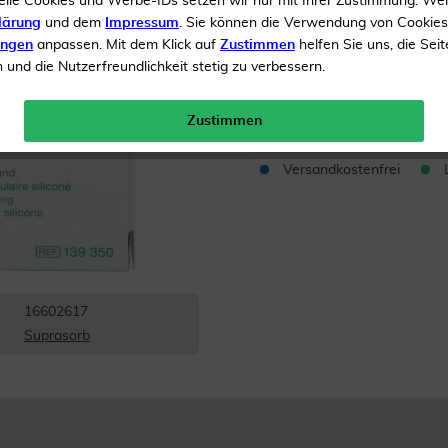
elle Cookies und Werbe-IDs setzen wir nur mit Ihrer Zustimmung. We
lärung
und dem
Impressum
. Sie können die Verwendung von Cookie
Bei Wunden
ungen
anpassen. Mit dem Klick auf
Zustimmen
helfen Sie uns, die Seit
und die Nutzerfreundlichkeit stetig zu verbessern.
Inhalt
10 Verband
Menge:
Zustimmen
Versandkostenfrei
16602617
Suprasorb