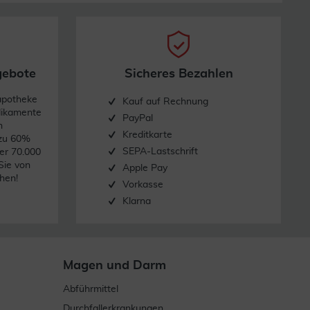
gebote
Sicheres Bezahlen
apotheke
Kauf auf Rechnung
dikamente
PayPal
n
Kreditkarte
 zu 60%
SEPA-Lastschrift
er 70.000
Sie von
Apple Pay
hen!
Vorkasse
Klarna
Magen und Darm
Abführmittel
Durchfallerkrankungen