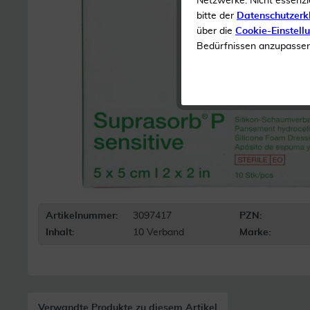
Netzwerke. Nicht essenzi
bitte der
Datenschutzerk
über die
Cookie-Einstell
Bedürfnissen anzupassen 
Artikelnummer:
3097417
PZN:
Inhalt:
10 Verband
Marke:
Verwandte Produkte zu diesem Artikel