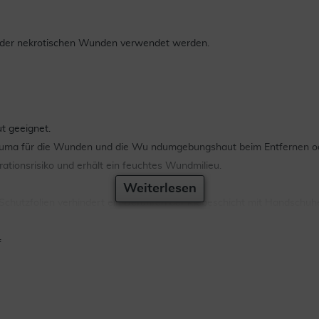
 oder nekrotischen Wunden verwendet werden.
t geeignet.
auma für die Wunden und die Wu ndumgebungshaut beim Entfernen od
tionsrisiko und erhält ein feuchtes Wundmilieu.
Weiterlesen
Schutzfolien verhindert ein Berühren der Klebeschicht mit Handschuh
en.
f