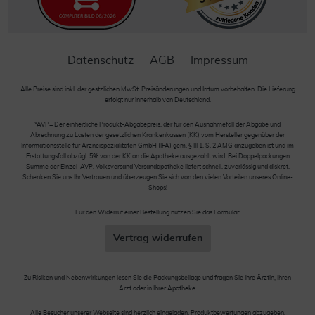
Datenschutz
AGB
Impressum
Alle Preise sind inkl. der gestzlichen MwSt. Preisänderungen und Irrtum vorbehalten. Die Lieferung
erfolgt nur innerhalb von Deutschland.
*AVP= Der einheitliche Produkt-Abgabepreis, der für den Ausnahmefall der Abgabe und
Abrechnung zu Lasten der gesetzlichen Krankenkassen (KK) vom Hersteller gegenüber der
Informationsstelle für Arzneispezialitäten GmbH (IFA) gem. § III 1, S. 2 AMG anzugeben ist und im
Erstattungsfall abzügl. 5% von der KK an die Apotheke ausgezahlt wird. Bei Doppelpackungen
Summe der Einzel-AVP. Volksversand Versandapotheke liefert schnell, zuverlässig und diskret.
Schenken Sie uns Ihr Vertrauen und überzeugen Sie sich von den vielen Vorteilen unseres Online-
Shops!
Für den Widerruf einer Bestellung nutzen Sie das Formular:
Vertrag widerrufen
Zu Risiken und Nebenwirkungen lesen Sie die Packungsbeilage und fragen Sie Ihre Ärztin, Ihren
Arzt oder in Ihrer Apotheke.
Alle Besucher unserer Webseite sind herzlich eingeladen, Produktbewertungen abzugeben.