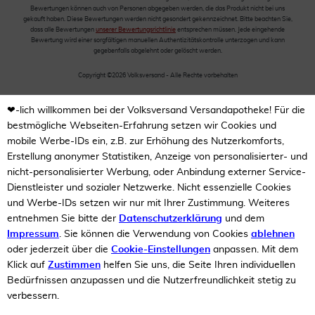
Bewertungen können auch von Personen abgegeben werden, die das Produkt nicht bei uns
gekauft haben. Diese Bewertungen werden nicht gesondert gekennzeichnet. Bitte beachten Sie,
dass alle Bewertungen
unserer Bewertungsrichtlinie
entsprechen müssen. Jede eingehende
Bewertung wird einer sorgfältigen manuellen Authentizitätskontrolle unterzogen und kann
gegebenfalls abgelehnt oder gelöscht werden.
Copyright ©2026 Volksversand - Alle Rechte vorbehalten
❤-lich willkommen bei der Volksversand Versandapotheke! Für die
bestmögliche Webseiten-Erfahrung setzen wir Cookies und
mobile Werbe-IDs ein, z.B. zur Erhöhung des Nutzerkomforts,
Erstellung anonymer Statistiken, Anzeige von personalisierter- und
nicht-personalisierter Werbung, oder Anbindung externer Service-
Dienstleister und sozialer Netzwerke. Nicht essenzielle Cookies
und Werbe-IDs setzen wir nur mit Ihrer Zustimmung. Weiteres
entnehmen Sie bitte der
Datenschutzerklärung
und dem
Impressum
. Sie können die Verwendung von Cookies
ablehnen
oder jederzeit über die
Cookie-Einstellungen
anpassen. Mit dem
Klick auf
Zustimmen
helfen Sie uns, die Seite Ihren individuellen
Bedürfnissen anzupassen und die Nutzerfreundlichkeit stetig zu
verbessern.